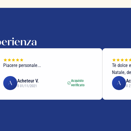
perienza
Piacere personale...
Tè dolce e
Natale, de
Acheteur V.
Ac
Acquisto
A
A
verificato
Il 01/11/2021
Il 