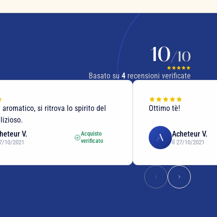
10
/10
Basato su
4
recensioni verificate
 aromatico, si ritrova lo spirito del
Ottimo tè!
lizioso.
heteur V.
Acheteur V.
Acquisto
A
verificato
27/10/2021
Il 27/10/2021