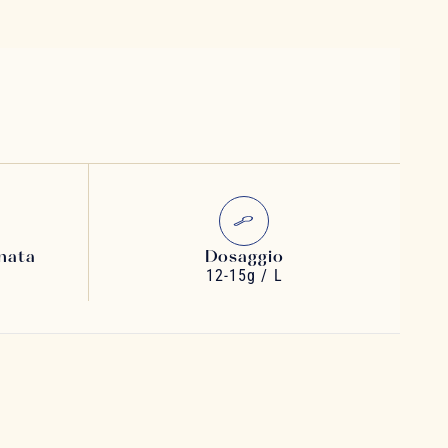
nata
Dosaggio
12-15g / L