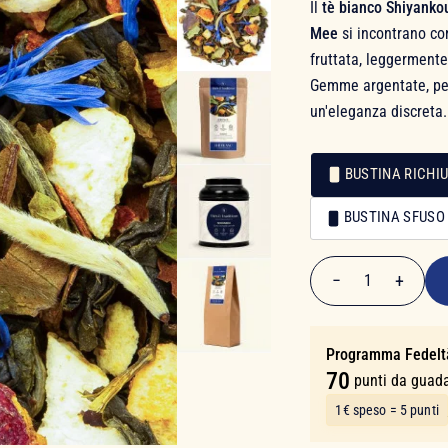
Il
tè bianco Shiyanko
Mee
si incontrano co
fruttata, leggerment
Gemme argentate, peta
un'eleganza discreta.
BUSTINA RICHIU
Confezionamento
BUSTINA SFUSO
Confezionamento
13,90 €
−
+
1
Quantità
Programma Fedelt
70
punti da guad
1€ speso = 5 punti