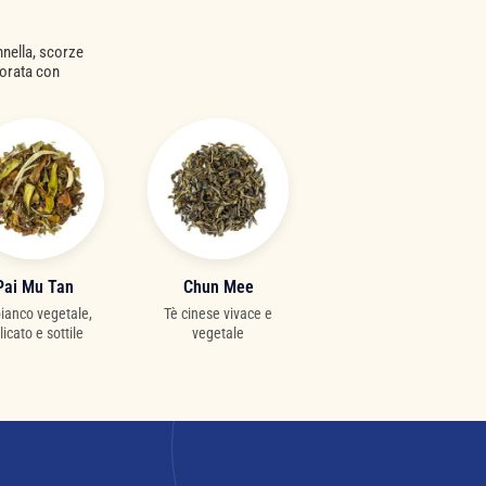
nnella, scorze
borata con
Pai Mu Tan
Chun Mee
bianco vegetale,
Tè cinese vivace e
licato e sottile
vegetale