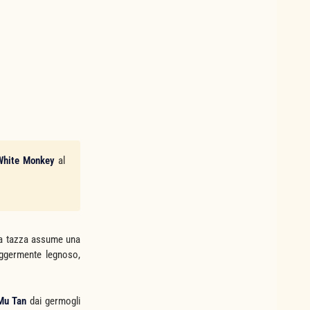
White Monkey
al
 la tazza assume una
leggermente legnoso,
Mu Tan
dai germogli