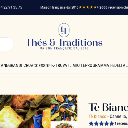
91 35 75
Maison française dal 2016
★★★★★
+ 2000 recensioni
clienti ver
Thés & Traditions
MAISON FRANÇAISE DAL 2016
SANE
GRANDI CRU
TROVA IL MIO TÈ
PROGRAMMA FEDELTÀ
L
ACCESSORI
Tè Bian
Tè bianco
- Cannella
4 recens