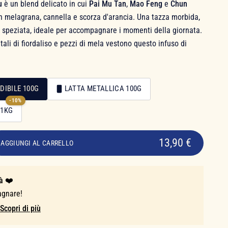
u
è un blend delicato in cui
Pai Mu Tan
,
Mao Feng
e
Chun
n melagrana, cannella e scorza d'arancia. Una tazza morbida,
e speziata, ideale per accompagnare i momenti della giornata.
li di fiordaliso e pezzi di mela vestono questo infuso di
DIBILE 100G
LATTA METALLICA 100G
-10%
 1KG
13,90 €
AGGIUNGI AL CARRELLO
à ❤️
agnare!
Scopri di più