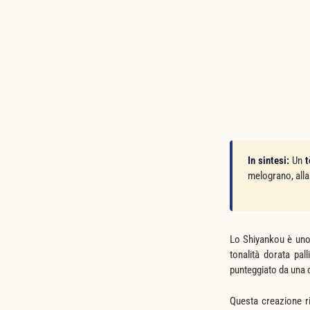
In sintesi:
Un
t
melograno, alla 
Lo Shiyankou è uno 
tonalità dorata pal
punteggiato da una c
Questa creazione ri