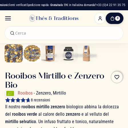
ioni
clienti verificati
Spedizione rapida -
Gratuita
da 59€ in Italia
Una domanda?
+33 (0)4 22 91 35 75
Thés & Traditions
0
0
Articolo(i)
-
0,00 €
Il
Mio
Home
Rooibos
Rooibos Mirtillo Zenzero
Carrello
Rooibos Mirtillo e Zenzero
favorite_border
Bio
Rooibos
- Zenzero, Mirtillo
8 recensioni
Il nostro
rooibos mirtillo zenzero
biologico abbina la dolcezza
del
rooibos verde
al calore dello
zenzero
e al velluto del
mirtillo selvatico
. Un infuso fruttato e tonico, naturalmente