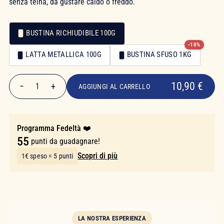
senza teina, da gustare caldo o freddo.
BUSTINA RICHIUDIBILE 100G
-10%
Confezionamento
LATTA METALLICA 100G
BUSTINA SFUSO 1KG
Confezionamento
10,90 €
10,90 €
−
+
1
AGGIUNGI AL CARRELLO
Quantità
Programma Fedeltà ❤️
55
punti da guadagnare!
Scopri di più
1€ speso = 5 punti
LA NOSTRA ESPERIENZA