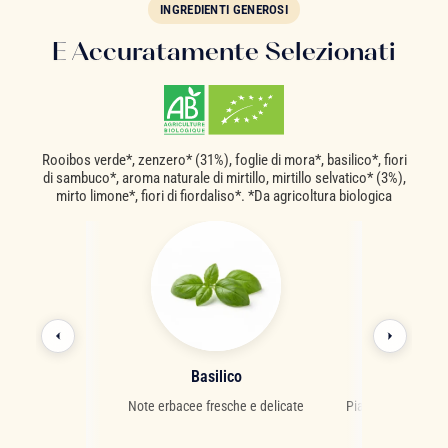
INGREDIENTI GENEROSI
E Accuratamente Selezionati
Rooibos verde*, zenzero* (31%), foglie di mora*, basilico*, fiori
di sambuco*, aroma naturale di mirtillo, mirtillo selvatico* (3%),
mirto limone*, fiori di fiordaliso*. *Da agricoltura biologica
o
Basilico
Foglia
agrumato dalle
Note erbacee fresche e delicate
Pianta lenitiva dal
virtù