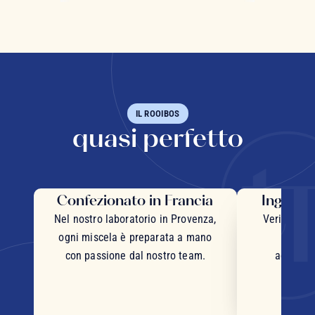
IL ROOIBOS
quasi perfetto
Confezionato in Francia
Ingredie
Nel nostro laboratorio in Provenza,
Veri pezzi 
ogni miscela è preparata a mano
inter
con passione dal nostro team.
accurata