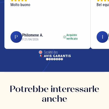
Molto buono
Bel equi
Philomene A.
Acquisto
P
I
verificato
Il 21/04/2026
Potrebbe interessarle
anche