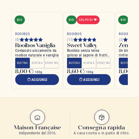
BIO
BIO
COLPO DI ❤
BIO
ROOIBOS
ROOIBOS
ROOIBOS
(8)
(15)
(3)
Rooibos Vaniglia
Sweet Valley
Zenzero
Composto unicamente da
Rooibos senza teina
Un blend bio
rooibos naturale e vaniglia
goloso al sapore di frutti
rinfrescante
di bosco
spezie
BUSTINA
SCATOLA
SFUSO 1KG
BUSTINA
SCATOLA
SFUSO 1KG
BUSTINA
SC
8,00 €
8,60 €
8,00 €
/ 100g
/ 100g
/
AGGIUNGI
AGGIUNGI
A
Maison Française
Consegna rapida
Indipendente dal 2016.
A casa vostra o in punto di ritiro.