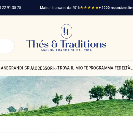
35 75
Maison française dal 2016
★★★★★
+ 2000 recensioni
clienti verific
Thés & Traditions
MAISON FRANÇAISE DAL 2016
SANE
GRANDI CRU
TROVA IL MIO TÈ
PROGRAMMA FEDELTÀ
L
ACCESSORI