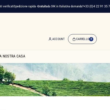
ati
Spedizione rapida -
Gratuita
da 59€ in Italia
Una domanda?
+33 (0)4 22 91 35 75
ACCOUNT
CARRELLO
0
0
Articolo(i)
A NOSTRA CASA
-
0,00 €
Il
Mio
Carrello