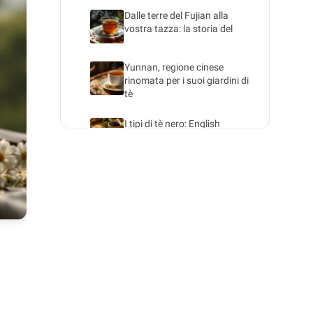
Dalle terre del Fujian alla
vostra tazza: la storia del
Yunnan, regione cinese
rinomata per i suoi giardini di
tè
I tipi di tè nero: English
Breakfast e miscele
classiche