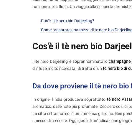
funzione della flush. Un viaggio alla scoperta dei misteri
Cos'è il tè nero bio Darjeeling?
Come preparare una tazza di tè nero bio Darjeelin
Cos'è il tè nero bio Darjee
Il tè nero Darjeeling è soprannominato lo
champagne 
d'infuso molto ricercata. Si tratta di un
tè nero bio di c
Da dove proviene il tè nero bio
In origine, l'India produceva soprattutto
tè nero Ass
aromatico, dalle note più profumate. Decisero così di pia
La città si trasformò in un immenso giardino. Ben pres
smesso di crescere. Oggi gode di un'indicazione geogra