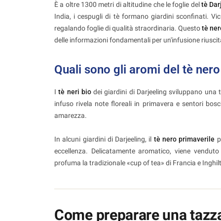
È a oltre 1300 metri di altitudine che le foglie del
tè Dar
India, i cespugli di tè formano giardini sconfinati. V
regalando foglie di qualità straordinaria. Questo
tè ner
delle informazioni fondamentali per un'infusione riuscit
Quali sono gli aromi del tè nero
I
tè neri bio
dei giardini di Darjeeling sviluppano una
infuso rivela note floreali in primavera e sentori bos
amarezza.
In alcuni giardini di Darjeeling, il
tè nero primaverile
p
eccellenza. Delicatamente aromatico, viene venduto 
profuma la tradizionale «cup of tea» di Francia e Inghil
Come preparare una tazza 