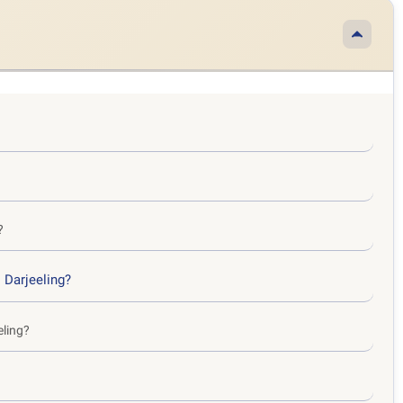
?
 Darjeeling?
eling?