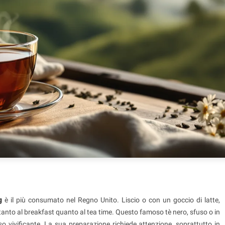
g
è il più consumato nel Regno Unito. Liscio o con un goccio di latte,
e tanto al breakfast quanto al tea time. Questo famoso tè nero, sfuso o in
o vivificante. La sua preparazione richiede attenzione, soprattutto in