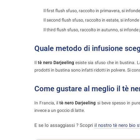
Il first flush sfuso, raccolto in primavera, si infond
Il second flush sfuso, raccolto in estate, si infonde
Il third flush sfuso, raccolto in autunno, si infonde
Quale metodo di infusione sceg
Il
tè nero Darjeeling
esiste sia sfuso che in bustina. L
prodotti in bustina sono infatti ridotti in polvere. Si c
Come gustare al meglio il tè ne
In Francia, il
tè nero Darjeeling
si beve spesso in purez
invece a un goccio di latte.
E se lo assaggiassi ? Scopri
il nostro tè nero bio 