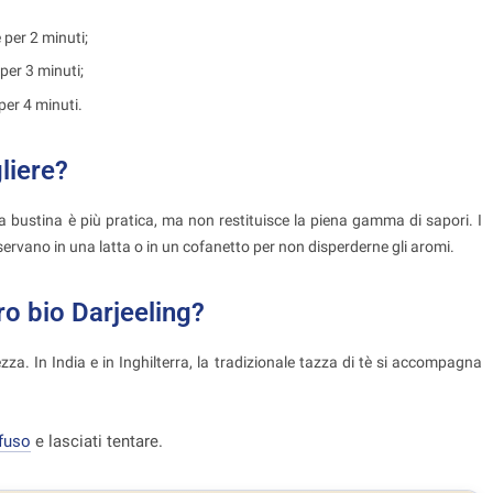
e per 2 minuti;
 per 3 minuti;
 per 4 minuti.
liere?
a bustina è più pratica, ma non restituisce la piena gamma di sapori. I
onservano in una latta o in un cofanetto per non disperderne gli aromi.
ro bio Darjeeling?
za. In India e in Inghilterra, la tradizionale tazza di tè si accompagna
sfuso
e lasciati tentare.