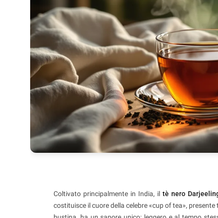
Coltivato principalmente in India, il
tè nero Darjeelin
costituisce il cuore della celebre «cup of tea», present
bustina, ha un sapore unico: leggero e al tempo stess