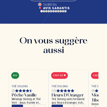
On vous suggère
aussi
BIO
COUP DE ❤
COUP DE ❤
THÉ OOLONG
THÉ OOLONG
THÉ OOLON
(2)
(15)
(9)
Pêche Vanille
Fleurs D'Oranger
Montag
Mélange Oolong et Thé
Thé Oolong semi-fermenté
Tibet
Vert : doux, fruitée et
aux fleurs d'oranger, riche
Oolong uniq
épicée
et apaisant