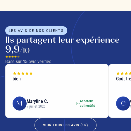
LES AVIS DE NOS CLIENTS
Ils partagent leur expérience
9,9
/10
Basé sur
15
avis vérifiés
bien
Goût tr
Maryline C.
Acheteur
M
C
authentifié
7 juillet 2026
VOIR TOUS LES AVIS (
15
)