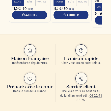
goût pêche 
SACHET
BOÎTE
VRAC 1KG
SACHET
BOÎTE
VRAC 1KG
11,90 €
8,50 €
SACHET
B
/ 100g
/ 100g
8,50 €
/ 
AJOUTER
AJOUTER
A
Maison Française
Livraison rapide
Indépendante depuis 2016.
Chez vous ou en point relais.
Préparé avec le cœur
Service client
Dans le sud de la France.
Une vraie voix au bout du fil,
du lundi au vendredi :
04 22 91
35 75
.