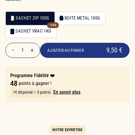
SACHET ZIP 100G
BOITE METAL 100G
-10%
Emballage
SACHET VRAC 1KG
Emballage
9,50 €
9,50 €
−
+
1
AJOUTER AU PANIER
Quantité
Programme Fidélité ❤️
48
points à gagner !
En savoir plus
1€ dépensé = 5 points
NOTRE EXPERTISE