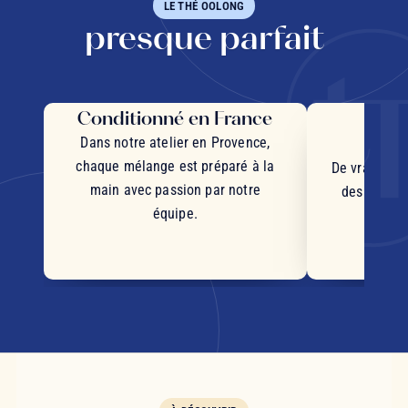
LE THÉ OOLONG
presque parfait
Conditionné en France
Des 
d'
Dans notre atelier en Provence,
chaque mélange est préparé à la
De vrais mor
main avec passion par notre
des plantes
équipe.
d'orig
s