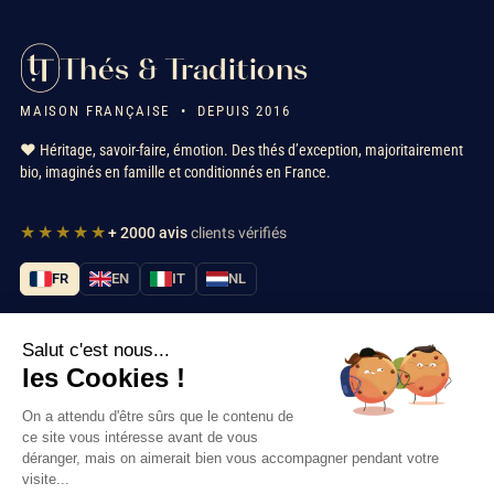
Thés & Traditions
MAISON FRANÇAISE • DEPUIS 2016
❤️ Héritage, savoir-faire, émotion. Des thés d’exception, majoritairement
bio, imaginés en famille et conditionnés en France.
★★★★★
+ 2000 avis
clients vérifiés
FR
EN
IT
NL
Salut c'est nous...
Nos services
les Cookies !
Informations
On a attendu d'être sûrs que le contenu de
ce site vous intéresse avant de vous
déranger, mais on aimerait bien vous accompagner pendant votre
Nous contacter
visite...