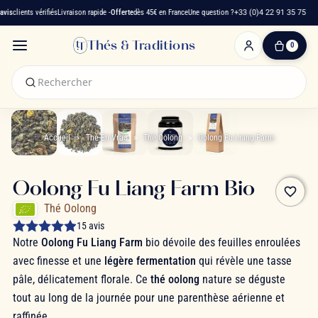
is
clients vérifiés
Livraison rapide -
Offerte
dès 45€ en France
Une question ?
+33 (0)4 22 91 35 75
Thés & Traditions
0
0
produit(s)
-
0,00 €
Mon
panier
Accueil
Thé En Vrac
Thé Oolong
Oolong Fu Liang Farm
Oolong Fu Liang Farm Bio
favorite_border
Thé Oolong
15 avis
Notre
Oolong Fu Liang Farm
bio dévoile des feuilles enroulées
avec finesse et une
légère fermentation
qui révèle une tasse
pâle, délicatement florale. Ce
thé oolong
nature se déguste
tout au long de la journée pour une parenthèse aérienne et
raffinée.