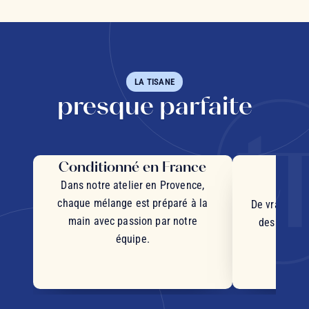
LA TISANE
presque parfaite
Conditionné en France
Des 
d'
Dans notre atelier en Provence,
chaque mélange est préparé à la
De vrais mor
main avec passion par notre
des plantes
équipe.
d'orig
s