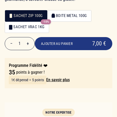
SACHET ZIP 100G
BOITE METAL 100G
-10%
Emballage
SACHET VRAC 1KG
Emballage
7,00 €
7,00 €
−
+
1
AJOUTER AU PANIER
Quantité
Programme Fidélité ❤️
35
points à gagner !
En savoir plus
1€ dépensé = 5 points
NOTRE EXPERTISE