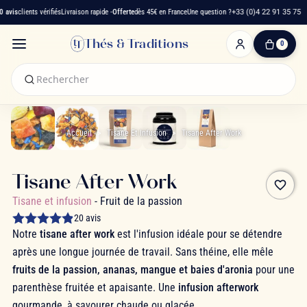
vis
clients vérifiés
Livraison rapide -
Offerte
dès 45€ en France
Une question ?
+33 (0)4 22 91 35 75
Thés & Traditions
0
0
produit(s)
-
0,00 €
Mon
panier
Accueil
Tisane Et Infusion
Tisane After Work
Tisane After Work
favorite_border
Tisane et infusion
- Fruit de la passion
20 avis
Notre
tisane after work
est l'infusion idéale pour se détendre
après une longue journée de travail. Sans théine, elle mêle
fruits de la passion, ananas, mangue et baies d'aronia
pour une
parenthèse fruitée et apaisante. Une
infusion afterwork
gourmande, à savourer chaude ou glacée.