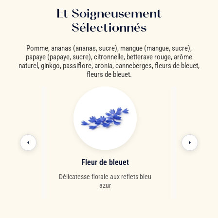
Et Soigneusement
Sélectionnés
Pomme, ananas (ananas, sucre), mangue (mangue, sucre),
papaye (papaye, sucre), citronnelle, betterave rouge, arôme
naturel, ginkgo, passiflore, aronia, canneberges, fleurs de bleuet,
fleurs de bleuet.
e
Fleur de bleuet
An
tes tropicales
Délicatesse florale aux reflets bleu
Fruit exotique 
azur