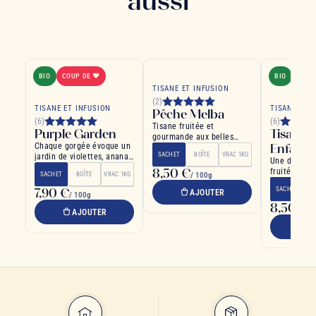
aussi
BIO
COUP DE ❤
BIO
TISANE ET INFUSION
(2)
TISANE ET INFUSION
TISANE ET 
Pêche Melba
(6)
(6)
Tisane fruitée et
Purple Garden
Tisane 
gourmande aux belles
Chaque gorgée évoque un
Enfants
notes de pêche
SACHET
BOÎTE
VRAC 1KG
jardin de violettes, ananas
Une délicieu
et framboises
8,50 €
fruitée au b
SACHET
BOÎTE
VRAC 1KG
/ 100g
fraise et or
7,90 €
SACHET
B
AJOUTER
/ 100g
8,50 €
/ 
AJOUTER
A