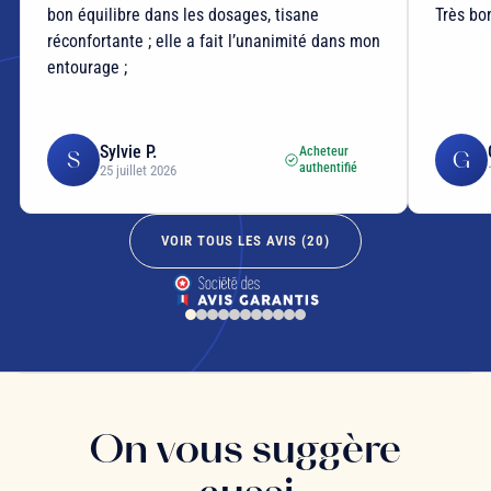
bon équilibre dans les dosages, tisane
Très bo
réconfortante ; elle a fait l’unanimité dans mon
entourage ;
Sylvie P.
Acheteur
S
G
authentifié
25 juillet 2026
VOIR TOUS LES AVIS (
20
)
On vous suggère