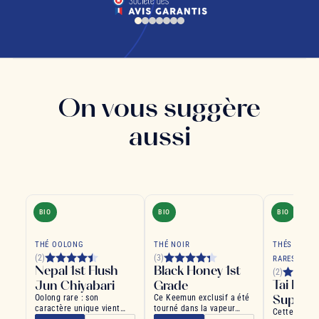
On vous suggère
aussi
BIO
BIO
BIO
THÉ OOLONG
THÉ NOIR
THÉS GRAND
(2)
(3)
RARES
Nepal 1st Flush
Black Honey 1st
(2)
Tai Ping
Jun Chiyabari
Grade
Superio
Oolong rare : son
Ce Keemun exclusif a été
caractère unique vient
tourné dans la vapeur
Cette rareté