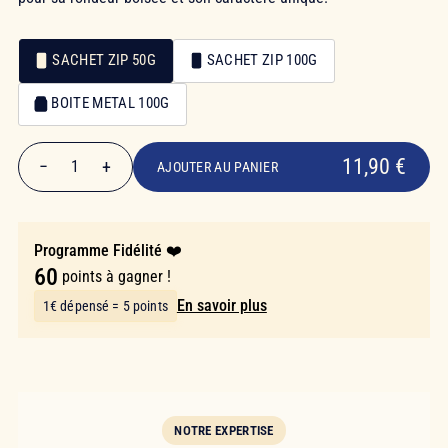
SACHET ZIP 50G
SACHET ZIP 100G
Emballage
BOITE METAL 100G
Emballage
11,90 €
11,90 €
−
+
1
AJOUTER AU PANIER
Quantité
Programme Fidélité ❤️
60
points à gagner !
En savoir plus
1€ dépensé = 5 points
NOTRE EXPERTISE