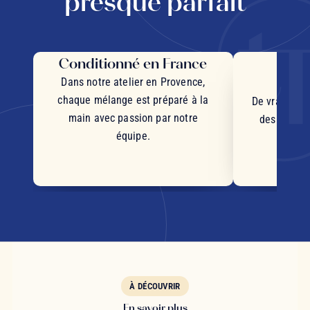
presque parfait
Conditionné en France
Des 
d'
Dans notre atelier en Provence,
chaque mélange est préparé à la
De vrais mor
main avec passion par notre
des plantes
équipe.
d'orig
s
À DÉCOUVRIR
En savoir plus