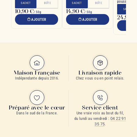
des cimes de l'Himalaya
sucrée d‘un miel d‘abeilles
pousse sur l
SACHET
BOÎTE
SACHET
BOÎTE
mont Huang
SACHET
10,90 €
14,90 €
/ 50g
/ 50g
24,90 €
AJOUTER
AJOUTER
A
Maison Française
Livraison rapide
Indépendante depuis 2016.
Chez vous ou en point relais.
Préparé avec le cœur
Service client
Dans le sud de la France.
Une vraie voix au bout du fil,
du lundi au vendredi :
04 22 91
35 75
.