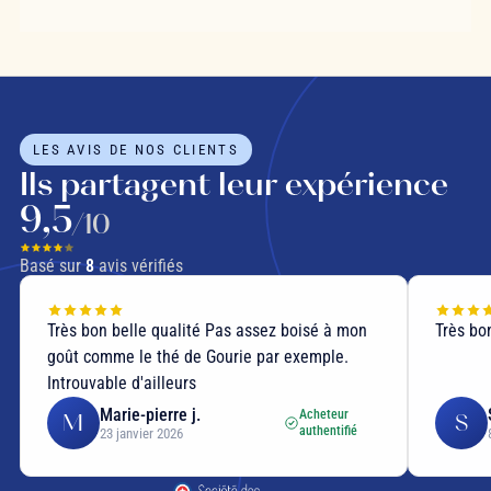
LES AVIS DE NOS CLIENTS
Ils partagent leur expérience
9,5
/10
Basé sur
8
avis vérifiés
Très bon belle qualité Pas assez boisé à mon
Très bon
goût comme le thé de Gourie par exemple.
Introuvable d'ailleurs
Marie-pierre j.
Acheteur
M
S
authentifié
23 janvier 2026