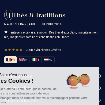
Thés & Traditions
MAISON FRANÇAISE • DEPUIS 2016
❤️ Héritage, savoir-faire, émotion. Des thés d’exception, majoritairement
bio, imaginés en famille et conditionnés en France.
★★★★★
+ 2000 avis
clients vérifiés
FR
EN
IT
NL
Salut c'est nous...
Nos services
les Cookies !
Informations
On a attendu d'être sûrs que le contenu de
ce site vous intéresse avant de vous
déranger, mais on aimerait bien vous accompagner pendant votre
Nous contacter
visite...