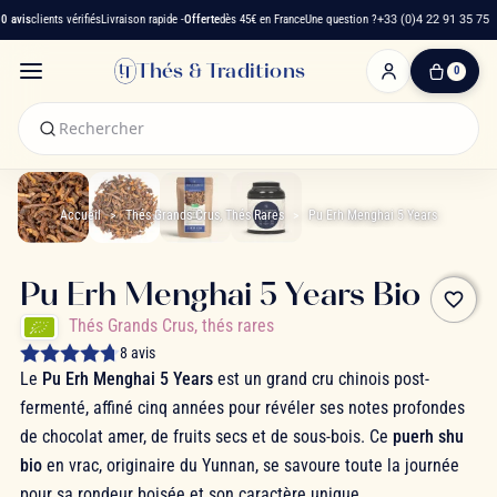
avis
clients vérifiés
Livraison rapide -
Offerte
dès 45€ en France
Une question ?
+33 (0)4 22 91 35 75
Thés & Traditions
0
0
produit(s)
-
0,00 €
Mon
panier
Accueil
Thés Grands Crus, Thés Rares
Pu Erh Menghai 5 Years
Pu Erh Menghai 5 Years Bio
favorite_border
Thés Grands Crus, thés rares
8 avis
Le
Pu Erh Menghai 5 Years
est un grand cru chinois post-
fermenté, affiné cinq années pour révéler ses notes profondes
de chocolat amer, de fruits secs et de sous-bois. Ce
puerh shu
bio
en vrac, originaire du Yunnan, se savoure toute la journée
pour sa rondeur boisée et son caractère unique.