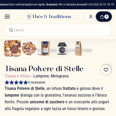
ioni
clienti verificati
Spedizione rapida -
Gratuita
da 59€ in Italia
Una domanda?
+33 (0)4 22 91 35 75
Thés & Traditions
0
0
Articolo(i)
-
0,00 €
Il
Mio
Home
Tisana E Infuso
Tisana Polvere Di Stelle
Carrello
Tisana Polvere di Stelle
favorite_border
Tisana e infuso
- Lampone, Melagrana
3 recensioni
Tisana Polvere di Stelle
, un infuso
fruttato
e goloso dove il
lampone
dialoga con la granatina, l'ananas succoso e l'ibisco
fiorito. Piccole
unicorne di zucchero
e un croccante allo yogurt
alla fragola regalano a ogni tazza un tocco tenero e gioioso.