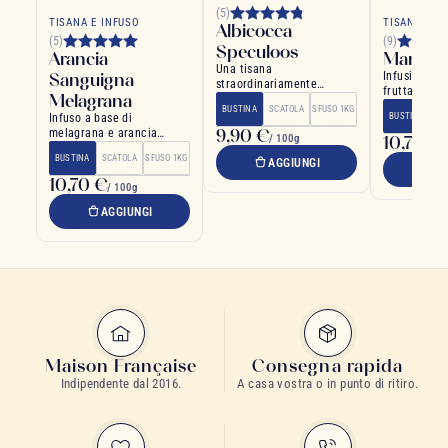
(5)
TISANA E INFUSO
TISANA E I
Albicocca
(5)
(9)
Speculoos
Arancia
Mango 
Una tisana
Sanguigna
Infusione es
straordinariamente
fruttata con
Melagrana
golosa! Un delizioso
della passio
BUSTINA
SCATOLA
SFUSO 1KG
sapore di albicocca e
Infuso a base di
BUSTINA
SC
speculoos
9,90 €
melagrana e arancia
/ 100g
10,70 €
/
sanguinella
BUSTINA
SCATOLA
SFUSO 1KG
AGGIUNGI
A
10,70 €
/ 100g
AGGIUNGI
Maison Française
Consegna rapida
Indipendente dal 2016.
A casa vostra o in punto di ritiro.