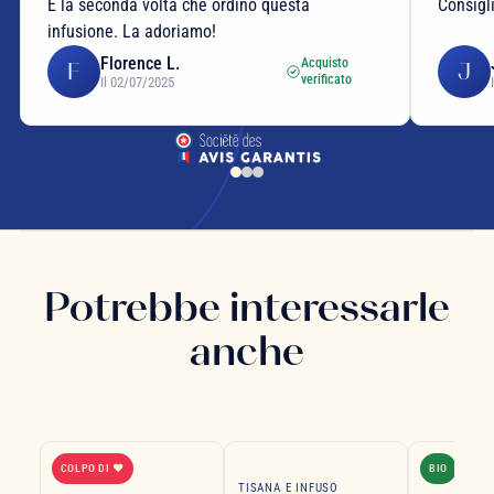
È la seconda volta che ordino questa
Consigl
infusione. La adoriamo!
Florence L.
Acquisto
F
J
verificato
Il 02/07/2025
Potrebbe interessarle
anche
COLPO DI ❤
BIO
TISANA E INFUSO