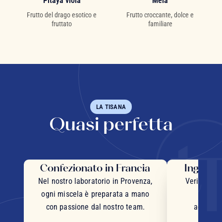
Pitaya viola
Mela
Frutto del drago esotico e
Frutto croccante, dolce e
fruttato
familiare
LA TISANA
Quasi perfetta
Confezionato in Francia
Ingredie
Nel nostro laboratorio in Provenza,
Veri pezzi 
ogni miscela è preparata a mano
inter
con passione dal nostro team.
accurata