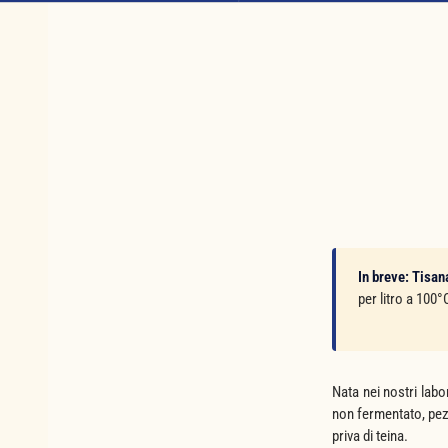
In breve:
Tisan
per litro a 100°
Nata nei nostri labo
non fermentato, pezz
priva di teina.