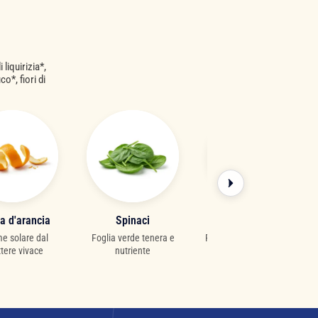
liquirizia*,
o*, fiori di
a d'arancia
Spinaci
Fiore di sambuco
e solare dal
Foglia verde tenera e
Fiore selvatico delicato e
ttere vivace
nutriente
profumato