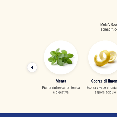
Mela*, Rooi
spinaci*, c
Fiore di calendula
Menta
Scorza di limo
olcezza rasserenante dai
Pianta rinfrescante, tonica
Scorza vivace e tonic
caldi riflessi dorati
e digestiva
sapore acidulo