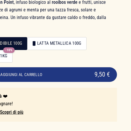
en Point
, infuso biologico al
rooibos verde
e frutti, unisce
rze di agrumi e menta per una tazza fresca, solare e
ina. Un infuso vibrante da gustare caldo o freddo, dalla
DIBILE 100G
LATTA METALLICA 100G
-10%
 1KG
9,50 €
AGGIUNGI AL CARRELLO
à ❤️
agnare!
Scopri di più