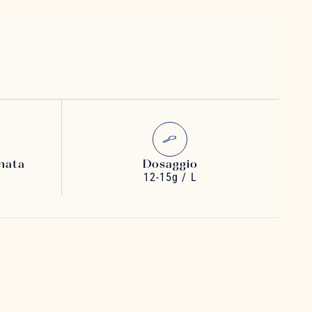
nata
Dosaggio
12-15g / L