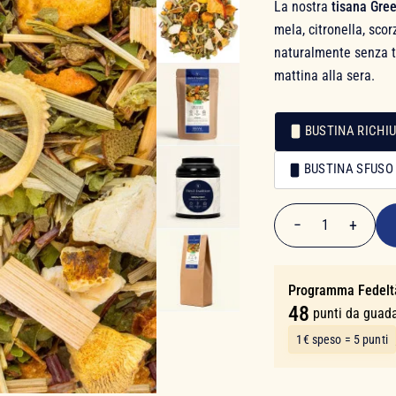
La nostra
tisana Gre
mela, citronella, sco
naturalmente senza te
mattina alla sera.
BUSTINA RICHIU
Confezionamento
BUSTINA SFUSO
Confezionamento
9,50 €
−
+
1
Quantità
Programma Fedelt
48
punti da guad
1€ speso = 5 punti