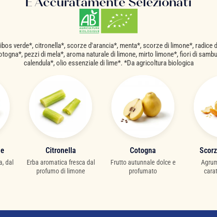
E Accuratamente Selezionati
bos verde*, citronella*, scorze d'arancia*, menta*, scorze di limone*, radice di 
otogna*, pezzi di mela*, aroma naturale di limone, mirto limone*, fiori di sambuc
calendula*, olio essenziale di lime*. *Da agricoltura biologica
ne
Citronella
Cotogna
Scorz
a, dal
Erba aromatica fresca dal
Frutto autunnale dolce e
Agrum
profumo di limone
profumato
cara