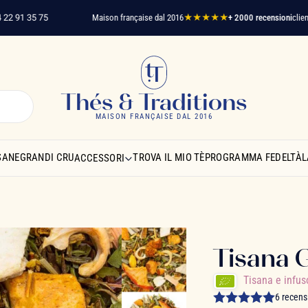
1 35 75
Maison française dal 2016
★★★★★
+ 2000 recensioni
clienti veri
Thés & Traditions
MAISON FRANÇAISE DAL 2016
SANE
GRANDI CRU
TROVA IL MIO TÈ
PROGRAMMA FEDELTÀ
L
ACCESSORI
Tisana 
Tisana e infu
6 recens