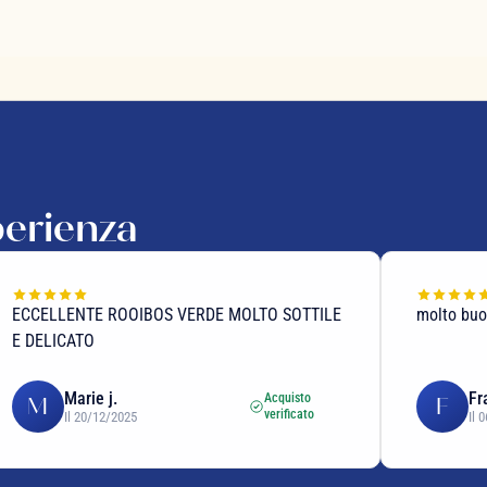
perienza
ECCELLENTE ROOIBOS VERDE MOLTO SOTTILE
molto bu
E DELICATO
Marie j.
Fr
Acquisto
M
F
verificato
Il 20/12/2025
Il 