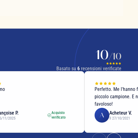
10
/10
Basato su
6
recensioni verificate
ono
Perfetto. Me l'hanno 
piccolo campione. E n
favoloso!
ançoise P.
Acheteur V.
Acquisto
A
verificato
06/11/2025
Il 27/10/2021