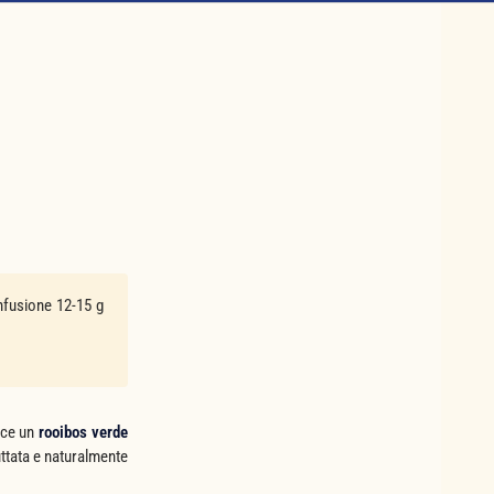
nfusione 12-15 g
isce un
rooibos verde
uttata e naturalmente