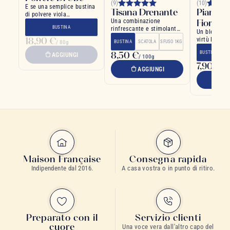
(9)
(10)
E se una semplice bustina
Tisana Drenante
Piante, 
di polvere viola
Una combinazione
Fiori
trasformasse tutta la
BUSTINA
rinfrescante e stimolante
vostra cucina?
Un blend dal
di ingredienti naturali
18,90 €
virtù legate 
/ 80g
BUSTINA
SCATOLA
SFUSO 1KG
spezie e fior
8,50 €
BUSTINA
SC
AGGIUNGI
/ 100g
7,90 €
/ 1
AGGIUNGI
A
Maison Française
Consegna rapida
Indipendente dal 2016.
A casa vostra o in punto di ritiro.
Preparato con il
Servizio clienti
cuore
Una voce vera dall'altro capo del