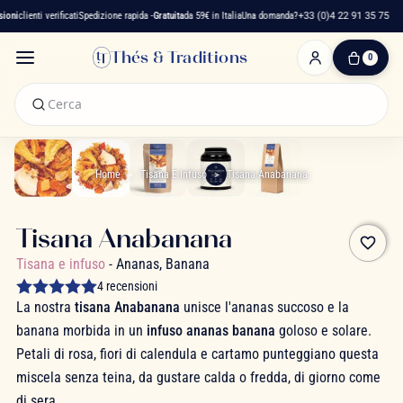
ni
clienti verificati
Spedizione rapida -
Gratuita
da 59€ in Italia
Una domanda?
+33 (0)4 22 91 35 75
Thés & Traditions
0
0
Articolo(i)
-
0,00 €
Il
Mio
Home
Tisana E Infuso
Tisana Anabanana
Carrello
Tisana Anabanana
favorite_border
Tisana e infuso
- Ananas, Banana
4 recensioni
La nostra
tisana Anabanana
unisce l'ananas succoso e la
banana morbida in un
infuso ananas banana
goloso e solare.
Petali di rosa, fiori di calendula e cartamo punteggiano questa
miscela senza teina, da gustare calda o fredda, di giorno come
di sera.