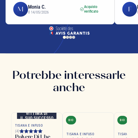
Monia C.
Acquisto
M
F
verificato
Il 14/05/2026
Potrebbe interessarle
anche
VITTIMA DI
IL SUO SUCCESSO
BIO
BIO
TISANA E INFUSO
(4)
TISANA E INFUSO
TISANA E I
Polvere Di Ube