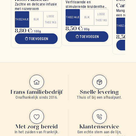
Verfrissende en
Zachte en delicate infusie
Caraïbe
stimulerende kruidenthee
met rozenroom
Mangomacad
met vlierbesmaak
LOSSE
een reis naa
LOSSE
THEEZAKJE
BLIK
THEEZAKJE
BLIK
THEE 1KG
THEE 1KG
THEEZAKJE
8,50 €
8,80 €
/ 80g
/ 100g
8,50 €
TOEVOEGEN
/ 
TOEVOEGEN
TO
Frans familiebedrijf
Snelle levering
Onafhankelijk sinds 2016.
Thuis of bij een afhaalpunt.
Met zorg bereid
Klantenservice
In het zuiden van Frankrijk.
Een echte stem aan de lijn,