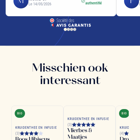
M
F
authentifié
Le 14/05/2026
Misschien ook
interessant
BIO
BIO
KRUIDENTHEE EN INFUSIE
(3)
KRUIDENTHEE EN INFUSIE
KRUIDENTHE
Vlierbes &
(3)
(4)
Maatjes
Roos Hibiscus
Droom 