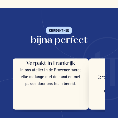
KRUIDENTHEE
bijna perfect
Verpakt in Frankrijk
Uit
in
In ons atelier in de Provence wordt
elke melange met de hand en met
Echte stukj
passie door ons team bereid.
plant
geselec