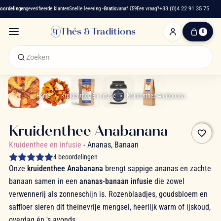
rdelingen
geverifieerde klanten
Snelle levering -
Gratis
vanaf €59
Een vraag?
+33 (0)4 22 91 35 75
Thés & Traditions
0
0
artikelen
-
€ 0,00
Winkelwagen
Home
Kruidenthee En Infusie
Kruidenthee Anabanana
Kruidenthee Anabanana
favorite_border
Kruidenthee en infusie
- Ananas, Banaan
4 beoordelingen
Onze
kruidenthee Anabanana
brengt sappige ananas en zachte
banaan samen in een
ananas-banaan infusie
die zowel
verwennerij als zonneschijn is. Rozenblaadjes, goudsbloem en
saffloer sieren dit theïnevrije mengsel, heerlijk warm of ijskoud,
overdag én 's avonds.