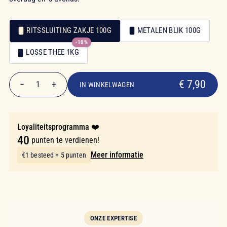
RITSSLUITING ZAKJE 100G
METALEN BLIK 100G
-10%
Verpakking
LOSSE THEE 1KG
Verpakking
€ 7,90
€ 7,90
−
+
1
IN WINKELWAGEN
Aantal
Loyaliteitsprogramma ❤️
40
punten te verdienen!
Meer informatie
€1 besteed = 5 punten
ONZE EXPERTISE