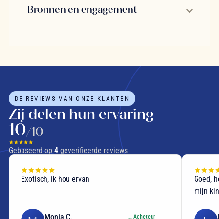
Bronnen en engagement
DE REVIEWS VAN ONZE KLANTEN
Zij delen hun ervaring
10
/10
Gebaseerd op
4
geverifieerde reviews
Exotisch, ik hou ervan
Goed, h
mijn kin
Monia C.
Acheteur