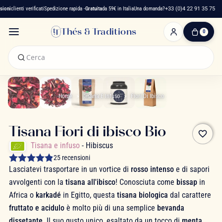
oni
clienti verificati
Spedizione rapida -
Gratuita
da 59€ in Italia
Una domanda?
+33 (0)4 22 91 35 75
Thés & Traditions
0
0
Articolo(i)
-
0,00 €
Il
Mio
Home
Tisana E Infuso
Fiori Di Ibisco
Carrello
Tisana Fiori di ibisco Bio
favorite_border
Tisana e infuso
- Hibiscus
25 recensioni
Lasciatevi trasportare in un vortice di
rosso intenso
e di sapori
avvolgenti con la
tisana all'ibisco
! Conosciuta come
bissap
in
Africa o
karkadé
in Egitto, questa
tisana biologica
dal carattere
fruttato e acidulo
è molto più di una semplice
bevanda
dissetante
. Il suo gusto unico, esaltato da un tocco di
menta,