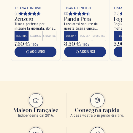
TISANA E INFUSO
TISANA E INFUSO
TISANA E I
(7)
(2)
(10)
Zenzero
Panda Pera
Foglie D
Tisana perfetta per
Lasciatevi sedurre da
Foglie di ve
iniziare la giornata, dona
questa tisana unica,
molto profu
forza e equilibrio
fruttata e rinfrescante
pure e biolo
BUSTINA
SCATOLA
SFUSO 1KG
BUSTINA
SCATOLA
SFUSO 1KG
BUSTINA
7,60 €
8,50 €
5,90 €
/ 100g
/ 100g
/ 
AGGIUNGI
AGGIUNGI
A
Maison Française
Consegna rapida
Indipendente dal 2016.
A casa vostra o in punto di ritiro.