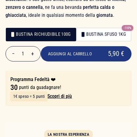
zenzero o cannella
, ne fa una bevanda
perfetta calda o
ghiacciata
, ideale in qualsiasi momento della
giornata
.
-10%
BUSTINA RICHIUDIBILE 100G
BUSTINA SFUSO 1KG
5,90 €
Confezionamento
Confezionamento
5,90 €
−
+
1
AGGIUNGI AL CARRELLO
Quantità
Programma Fedeltà ❤️
30
punti da guadagnare!
Scopri di più
1€ speso = 5 punti
LA NOSTRA ESPERIENZA