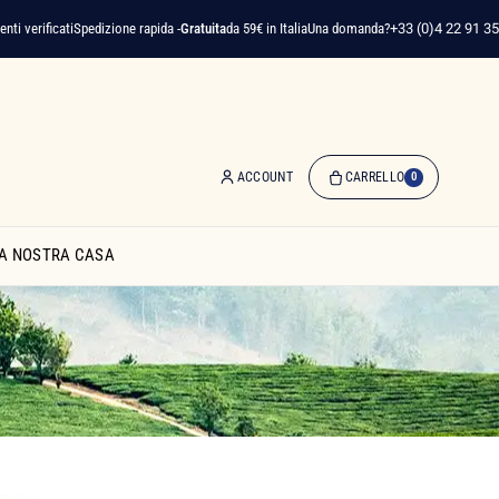
pedizione rapida -
Gratuita
da 59€ in Italia
Una domanda?
+33 (0)4 22 91 35 75
ACCOUNT
CARRELLO
0
0
Articolo(i)
A NOSTRA CASA
-
0,00 €
Il
Mio
Carrello