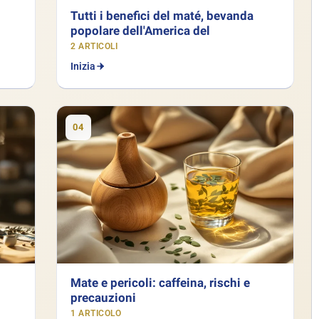
Tutti i benefici del maté, bevanda
popolare dell'America del
2 ARTICOLI
Inizia
04
Mate e pericoli: caffeina, rischi e
precauzioni
1 ARTICOLO