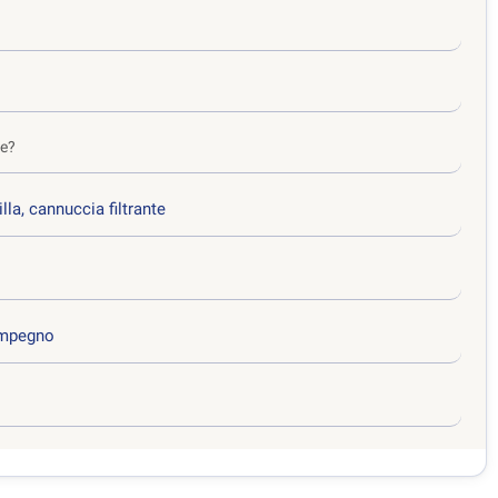
te?
la, cannuccia filtrante
 impegno