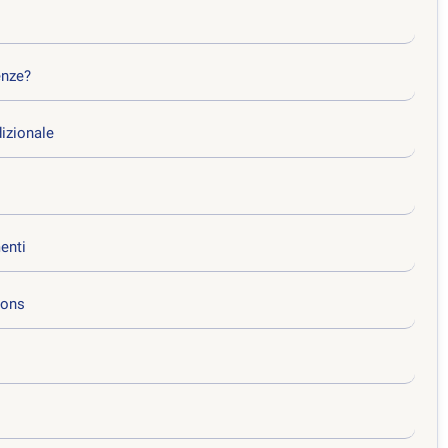
enze?
izionale
menti
ions