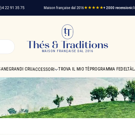
75
Maison française dal 2016
★★★★★
+ 2000 recensioni
clienti verificati
S
Thés & Traditions
MAISON FRANÇAISE DAL 2016
SANE
GRANDI CRU
TROVA IL MIO TÈ
PROGRAMMA FEDELTÀ
L
ACCESSORI