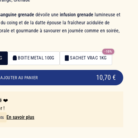
sanguine grenade
dévoile une
infusion grenade
lumineuse et
r du coing et de la datte épouse la fraîcheur acidulée de
florale et gourmande à savourer en journée comme en soirée,
-10%
0G
BOITE METAL 100G
SACHET VRAC 1KG
10,70 €
AJOUTER AU PANIER
é ❤️
r !
En savoir plus
nts