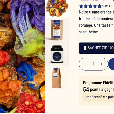
5 avis
Notre
tisane orange 
fruitée, où la rondeu
l'orange. Une tasse 
sans théine.
SACHET ZIP 10
10,70 €
Emballage
Emballage
−
+
1
Quantité
Programme Fidélit
54
points à gagne
1€ dépensé = 5 poi