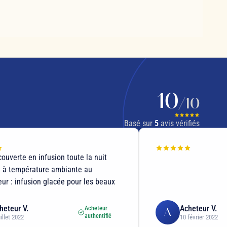
10
/10
Basé sur
5
avis vérifiés
ouverte en infusion toute la nuit
u à température ambiante au
eur : infusion glacée pour les beaux
heteur V.
Acheteur V.
Acheteur
A
authentifié
uillet 2022
10 février 2022