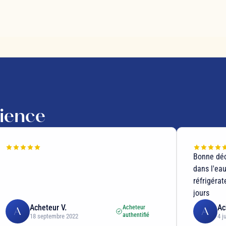
rience
Bonne déc
dans l'ea
réfrigérat
jours
Acheteur V.
Ac
Acheteur
A
A
authentifié
18 septembre 2022
4 j