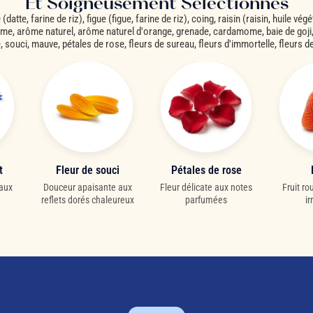
Et Soigneusement Sélectionnés
datte, farine de riz), figue (figue, farine de riz), coing, raisin (raisin, huile vég
e, arôme naturel, arôme naturel d'orange, grenade, cardamome, baie de goji, 
, souci, mauve, pétales de rose, fleurs de sureau, fleurs d'immortelle, fleurs de
t
Fleur de souci
Pétales de rose
 aux
Douceur apaisante aux
Fleur délicate aux notes
Fruit r
reflets dorés chaleureux
parfumées
ir