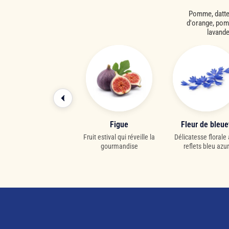
Pomme, datte (
d'orange, pomm
lavande
Baie de goji
Figue
Fleur de bleue
ruits rouges d'Asie riches
Fruit estival qui réveille la
Délicatesse florale
et sucrés
gourmandise
reflets bleu azur