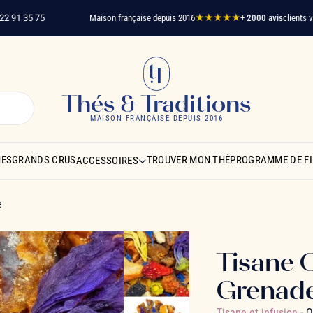
35 75
Maison française depuis 2016
★★★★★
+ 2000 avis
clients vérifiés
L
Thés & Traditions
MAISON FRANÇAISE DEPUIS 2016
NES
GRANDS CRUS
TROUVER MON THÉ
PROGRAMME DE FI
ACCESSOIRES
e
Tisane 
Grenad
Tisane et infusion
- 