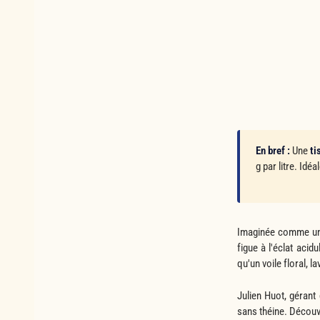
En bref :
Une
ti
g par litre. Id
Imaginée comme une 
figue à l'éclat acid
qu'un voile floral, 
Julien Huot, gérant
sans théine. Découv