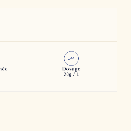
née
Dosage
20g / L