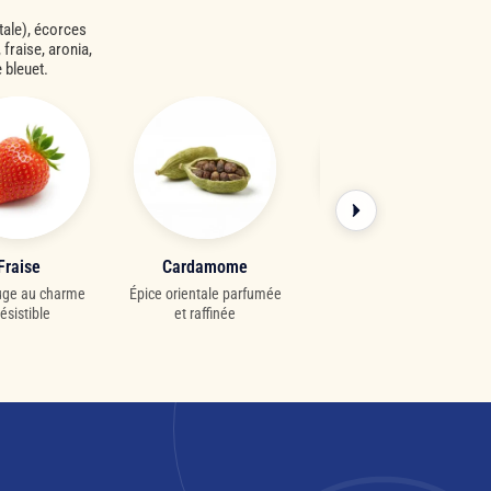
étale), écorces
fraise, aronia,
 bleuet.
Fraise
Cardamome
Aronia
ouge au charme
Épice orientale parfumée
Baie généreuse au
résistible
et raffinée
caractère corsé