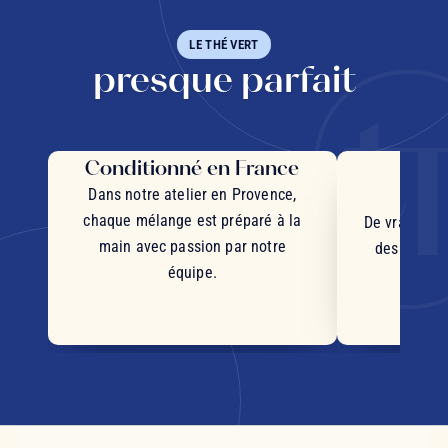
LE THÉ VERT
presque parfait
Conditionné en France
Des 
d'
Dans notre atelier en Provence,
chaque mélange est préparé à la
De vrais mor
main avec passion par notre
des plantes
équipe.
d'orig
s