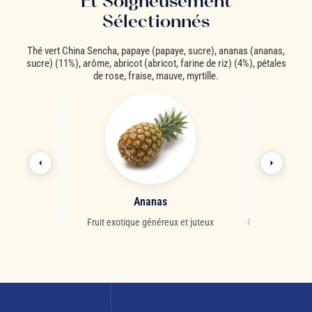
Et Soigneusement
Sélectionnés
Thé vert China Sencha, papaye (papaye, sucre), ananas (ananas,
sucre) (11%), arôme, abricot (abricot, farine de riz) (4%), pétales
de rose, fraise, mauve, myrtille.
e
Ananas
Pétale
tes tropicales
Fruit exotique généreux et juteux
Fleur délicate a