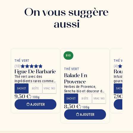
On vous suggère
aussi
BIO
THÉ VERT
THÉ VERT
(10)
(4)
THÉ VERT
Figue De Barbarie
Rouge Ba
Balade En
Thé vert avec des
Infusion fra
Provence
ingrédients rares comme
gourmande m
le matcha et la spiruline
groseille et 
Herbes de Provence,
SACHET
BOÎTE
VRAC 1KG
SACHET
B
Sencha bio et douceur du
9,50 €
7,90 €
Midi
/ 100g
/ 1
SACHET
BOÎTE
VRAC 1KG
AJOUTER
A
8,50 €
/ 100g
AJOUTER