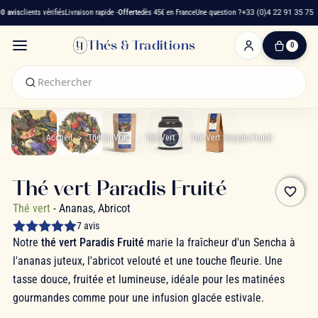
avis
clients vérifiés
Livraison rapide -
Offerte
dès 45€ en France
Une question ?
+33 (0)4 22 91 35 75
Thés & Traditions
0
0
produit(s)
-
0,00 €
Mon
panier
Accueil
Thé En Vrac
Thé Vert
Thé Vert Paradis Fruité
Thé vert Paradis Fruité
favorite_border
Thé vert
- Ananas, Abricot
7 avis
Notre
thé vert Paradis Fruité
marie la fraîcheur d'un Sencha à
l'ananas juteux, l'abricot velouté et une touche fleurie. Une
tasse douce, fruitée et lumineuse, idéale pour les matinées
gourmandes comme pour une infusion glacée estivale.