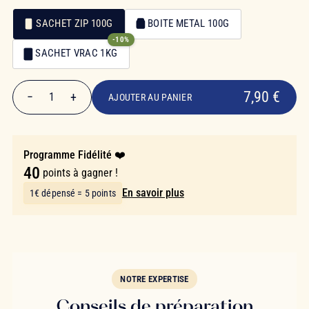
SACHET ZIP 100G
BOITE METAL 100G
-10%
Emballage
SACHET VRAC 1KG
Emballage
7,90 €
7,90 €
−
+
1
AJOUTER AU PANIER
Quantité
Programme Fidélité ❤️
40
points à gagner !
En savoir plus
1€ dépensé = 5 points
NOTRE EXPERTISE
Conseils de préparation