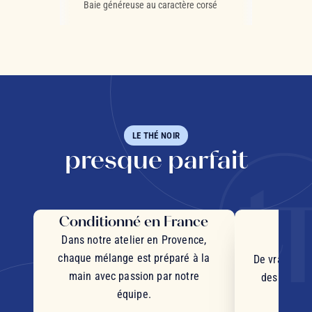
e irrésistible
Baie généreuse au caractère corsé
Éclats croquant
LE THÉ NOIR
presque parfait
Conditionné en France
Des 
d'
Dans notre atelier en Provence,
chaque mélange est préparé à la
De vrais mor
main avec passion par notre
des plantes
équipe.
d'orig