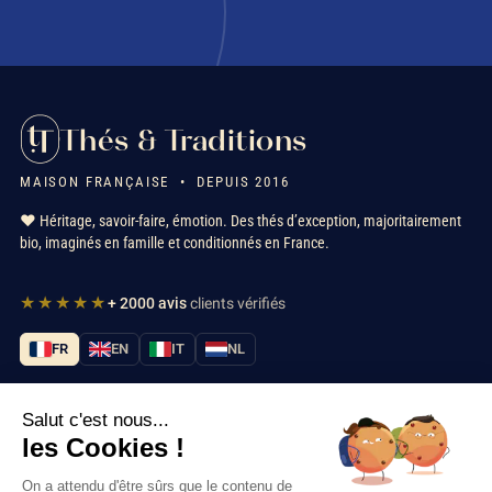
Thés & Traditions
MAISON FRANÇAISE • DEPUIS 2016
❤️ Héritage, savoir-faire, émotion. Des thés d’exception, majoritairement
bio, imaginés en famille et conditionnés en France.
★★★★★
+ 2000 avis
clients vérifiés
FR
EN
IT
NL
Salut c'est nous...
Nos services
les Cookies !
Informations
On a attendu d'être sûrs que le contenu de