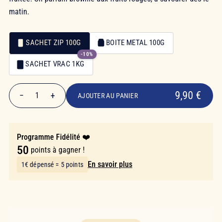
matin.
SACHET ZIP 100G
BOITE METAL 100G
-10%
Emballage
SACHET VRAC 1KG
Emballage
9,90 €
9,90 €
−
+
1
AJOUTER AU PANIER
Quantité
Programme Fidélité ❤️
50
points à gagner !
En savoir plus
1€ dépensé = 5 points