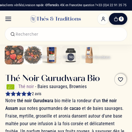
is
clients vérifiés
Livraison rapide -
Offerte
dès 45€ en France
Une question ?
+33 (0)4 22 91 35 75
Thés & Traditions
0
0
produit(s)
-
0,00 €
Mon
panier
Accueil
Thé En Vrac
Thé Noir
Thé Noir Gurudwara
Thé Noir Gurudwara Bio
favorite_border
Thé noir
- Baies sauvages, Brownies
2 avis
Notre
thé noir Gurudwara
bio mêle la rondeur d'un
thé noir
Assam
aux notes gourmandes de
cacao
et de baies sauvages.
Fraise, myrtille, groseille et aronia dansent autour d'une base
maltée pour une infusion à la fois corsée et délicatement
fruitée. Un parfum brownie aux fruits rouges, à savourer dès le