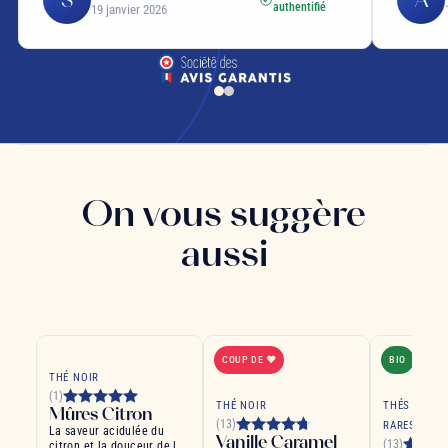
authentifié
19 janvier 2026
On vous suggère
aussi
COUP DE ❤
BIO
THÉ NOIR
(1)
THÉ NOIR
THÉS GRAND
Mûres Citron
(13)
RARES
La saveur acidulée du
Vanille Caramel
(13)
citron et la douceur de la