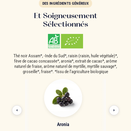
DES INGRÉDIENTS GÉNÉREUX
Et Soigneusement
Sélectionnés
Thé noir Assam*, -Inde du Sud*, raisin (raisin, huile végétale)*,
fève de cacao concassée*, aronia*, extrait de cacao*, arôme
naturel de fraise, arôme naturel de myrtille, myrtille sauvage*,
groseille*, fraise*. *Issu de l‘agriculture biologique
Aronia
Fève 
con