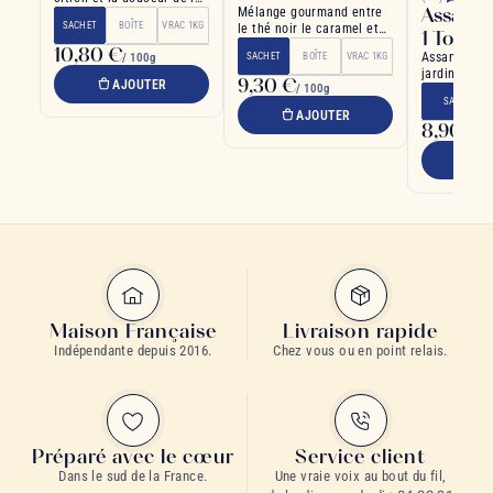
Assam 
Mélange gourmand entre
mûre s'harmonisent
SACHET
BOÎTE
VRAC 1KG
le thé noir le caramel et
parfaitement
1 Tonga
la vanille
10,80 €
Assam rare 
/ 100g
SACHET
BOÎTE
VRAC 1KG
jardin de T
9,30 €
AJOUTER
/ 100g
SACHET
AJOUTER
8,90 €
/ 
A
Maison Française
Livraison rapide
Indépendante depuis 2016.
Chez vous ou en point relais.
Préparé avec le cœur
Service client
Dans le sud de la France.
Une vraie voix au bout du fil,