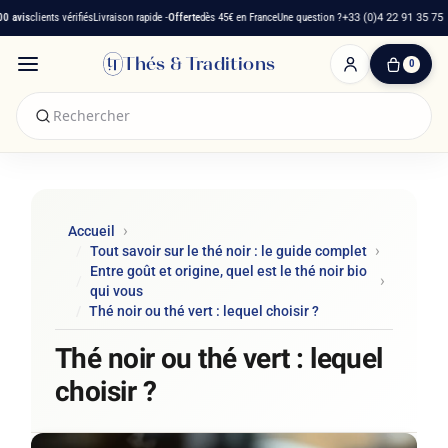
avis
clients vérifiés
Livraison rapide -
Offerte
dès 45€ en France
Une question ?
+33 (0)4 22 91 35 75
Thés & Traditions
0
0
produit(s)
-
0,00 €
Mon
panier
Accueil
Tout savoir sur le thé noir : le guide complet
Entre goût et origine, quel est le thé noir bio
qui vous
Thé noir ou thé vert : lequel choisir ?
Thé noir ou thé vert : lequel
choisir ?