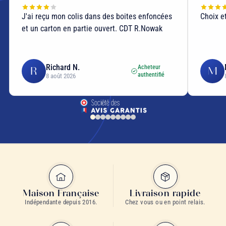
J'ai reçu mon colis dans des boites enfoncées
Choix et
et un carton en partie ouvert. CDT R.Nowak
Richard N.
Acheteur
R
M
authentifié
8 août 2026
Maison Française
Livraison rapide
Indépendante depuis 2016.
Chez vous ou en point relais.