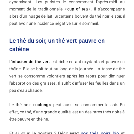
dynamisant. Les puristes le consomment l'après-midi au
moment de la traditionnelle «
cup of tea
». Il s'accompagne
alors d'un nuage de lait. Si certains boivent du thé noir le soir, il
peut avoir une incidence négative sur le sommeil.
Le thé du soir, un thé vert pauvre en
caféine
L'
infusion de thé vert
est riche en antioxydants et pauvre en
théine. Elle se boit tout au long de la journée. La tasse de thé
vert se consomme volontiers après les repas pour diminuer
l'absorption des graisses. Il suffit d'infuser les feuilles dans un
peu d'eau chaude.
Le thé noir «
oolong
» peut aussi se consommer le soir. En
effet, ce thé, d'une grande qualité, est un des rares thés noirs à
être pauvre en théine.
Et si vous le goûtiez ? Découvrez
nos thés noirs bio
et