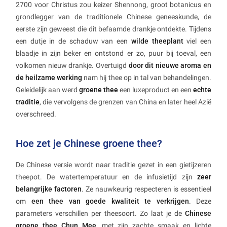
2700 voor Christus zou keizer Shennong, groot botanicus en
grondlegger van de traditionele Chinese geneeskunde, de
eerste zijn geweest die dit befaamde drankje ontdekte. Tijdens
een dutje in de schaduw van een
wilde theeplant
viel een
blaadje in zijn beker en ontstond er zo, puur bij toeval, een
volkomen nieuw drankje. Overtuigd
door dit nieuwe aroma en
de heilzame werking
nam hij thee op in tal van behandelingen.
Geleidelijk aan werd
groene thee
een luxeproduct en een
echte
traditie
, die vervolgens de grenzen van China en later heel Azië
overschreed.
Hoe zet je Chinese groene thee?
De Chinese versie wordt naar traditie gezet in een gietijzeren
theepot. De watertemperatuur en de infusietijd zijn
zeer
belangrijke factoren
. Ze nauwkeurig respecteren is essentieel
om
een thee van goede kwaliteit te verkrijgen
. Deze
parameters verschillen per theesoort. Zo laat je de
Chinese
groene thee Chun Mee
, met zijn zachte smaak en lichte