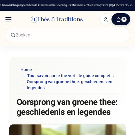
oordelingen
geverifieerde klanten
Snelle levering -
Gratis
vanaf €59
Een vraag?
+33 (0)4 22 91 35 75
Thés & Traditions
0
0
artikelen
-
€ 0,00
Winkelwagen
Home
Tout savoir sur le thé vert : le guide complet
Oorsprong van groene thee: geschiedenis en
legendes
Oorsprong van groene thee:
geschiedenis en legendes