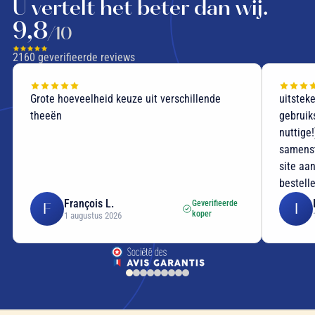
U vertelt het beter dan wij.
9,8
/10
2160
geverifieerde reviews
Grote hoeveelheid keuze uit verschillende
uitstek
theeën
gebruik
nuttige
samenst
site aan
bestell
François L.
Geverifieerde
F
I
koper
1 augustus 2026