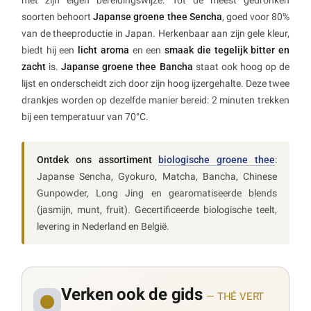
met zijn eigen bereidingswijze. Tot de meest gedronken
soorten behoort
Japanse groene thee Sencha
, goed voor 80%
van de theeproductie in Japan. Herkenbaar aan zijn gele kleur,
biedt hij een
licht aroma
en een
smaak die tegelijk bitter en
zacht
is.
Japanse groene thee Bancha
staat ook hoog op de
lijst en onderscheidt zich door zijn hoog ijzergehalte. Deze twee
drankjes worden op dezelfde manier bereid: 2 minuten trekken
bij een temperatuur van 70°C.
Ontdek ons assortiment
biologische groene thee
:
Japanse Sencha, Gyokuro, Matcha, Bancha, Chinese
Gunpowder, Long Jing en gearomatiseerde blends
(jasmijn, munt, fruit). Gecertificeerde biologische teelt,
levering in Nederland en België.
Verken ook de gids
— THÉ VERT