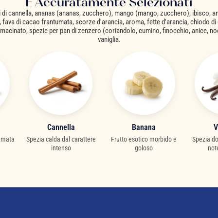
E Accuratamente Selezionati
 di cannella, ananas (ananas, zucchero), mango (mango, zucchero), ibisco, an
 fava di cacao frantumata, scorze d'arancia, aroma, fette d'arancia, chiodo di
cinato, spezie per pan di zenzero (coriandolo, cumino, finocchio, anice, n
vaniglia.
Cannella
Banana
V
fumata
Spezia calda dal carattere
Frutto esotico morbido e
Spezia do
intenso
goloso
not