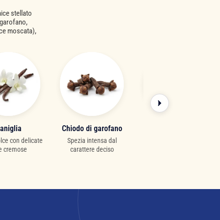
ice stellato
 garofano,
oce moscata),
aniglia
Chiodo di garofano
Scorza d'arancia
lce con delicate
Spezia intensa dal
Agrume solare dal
e cremose
carattere deciso
carattere vivace