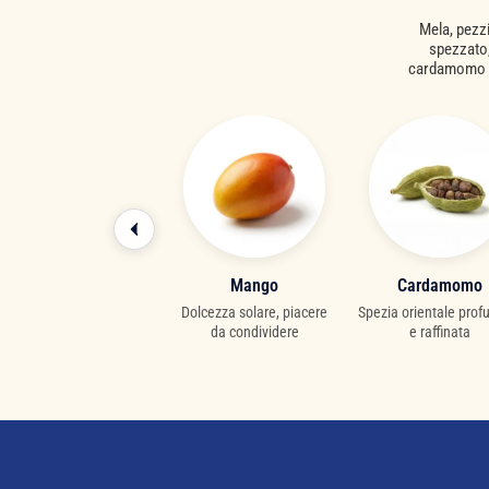
Mela, pezzi
spezzato,
cardamomo ma
Ananas
Mango
Cardamomo
rutto esotico generoso e
Dolcezza solare, piacere
Spezia orientale pro
succoso
da condividere
e raffinata