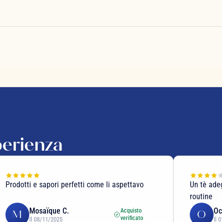
perienza
Prodotti e sapori perfetti come li aspettavo
Un tè ade
routine
Mosaïque C.
Oc
Acquisto
M
O
verificato
Il 08/11/2025
Il 