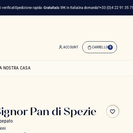
cati
Spedizione rapida -
Gratuita
da 59€ in Italia
Una domanda?
+33 (0)4 22 91 35 75
ACCOUNT
CARRELLO
0
0
Articolo(i)
A NOSTRA CASA
-
0,00 €
Il
Mio
Carrello
ignor Pan di Spezie
favorite_border
npepato
ioni