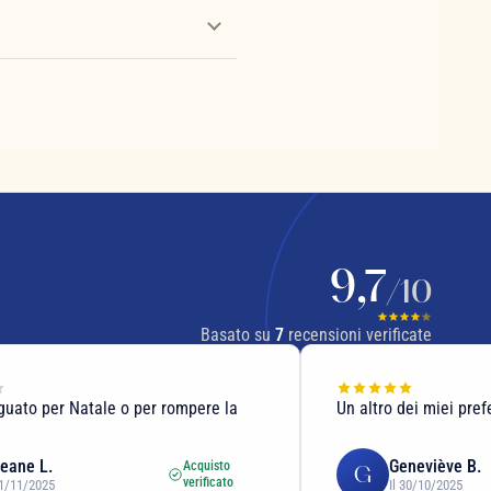
9,7
/10
Basato su
7
recensioni verificate
guato per Natale o per rompere la
Un altro dei miei prefe
eane L.
Geneviève B.
Acquisto
G
verificato
01/11/2025
Il 30/10/2025