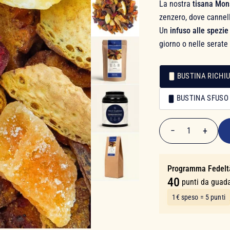
La nostra
tisana Mon
zenzero, dove cannel
Un
infuso alle spezie
giorno o nelle serate
BUSTINA RICHIU
Confezionamento
BUSTINA SFUSO
Confezionamento
7,90 €
−
+
1
Quantità
Programma Fedelt
40
punti da guad
1€ speso = 5 punti