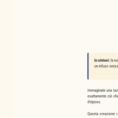
In sintesi:
la n
un infuso senza
Immaginate una tazz
esattamente ciò che
d'épices.
Questa creazione ri