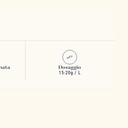
nata
Dosaggio
15-20g / L