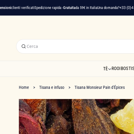
i
clienti verificati
Spedizione rapida -
Gratuita
da 59€ in Italia
Una domanda?
+33 (0)4 22 91
ROOIBOS
TI
TÈ
Home
Tisana e infuso
Tisana Monsieur Pain d'Épices