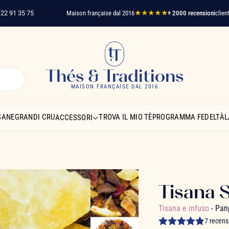
 35 75
Maison française dal 2016
★★★★★
+ 2000 recensioni
clienti verifi
Thés & Traditions
MAISON FRANÇAISE DAL 2016
SANE
GRANDI CRU
TROVA IL MIO TÈ
PROGRAMMA FEDELTÀ
L
ACCESSORI
Tisana S
Tisana e infuso
- Pa
7 recens