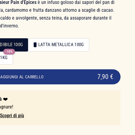
sieur Pain d'Épices
è un infuso goloso dai sapori del pan di
la, cardamomo e frutta danzano attorno a scaglie di cacao.
caldo e avvolgente, senza teina, da assaporare durante il
 d'inverno.
DIBILE 100G
LATTA METALLICA 100G
-10%
 1KG
7,90 €
AGGIUNGI AL CARRELLO
à ❤️
agnare!
Scopri di più