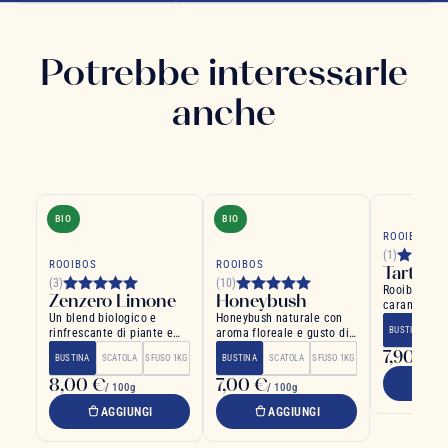
Potrebbe interessarle
anche
BIO
BIO
ROOIBOS
(1)
ROOIBOS
ROOIBOS
Tarte Ta
(3)
(10)
Rooibos gol
Zenzero Limone
Honeybush
caramello s
Un blend biologico e
Honeybush naturale con
BUSTINA
SC
rinfrescante di piante e
aroma floreale e gusto di
spezie
miele
7,90 €
BUSTINA
SCATOLA
SFUSO 1KG
BUSTINA
SCATOLA
SFUSO 1KG
/ 1
8,00 €
7,00 €
A
/ 100g
/ 100g
AGGIUNGI
AGGIUNGI