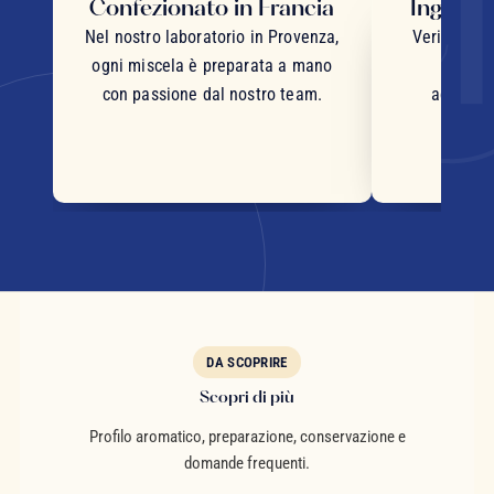
Confezionato in Francia
Ingredie
Nel nostro laboratorio in Provenza,
Veri pezzi 
ogni miscela è preparata a mano
inter
con passione dal nostro team.
accurata
DA SCOPRIRE
Scopri di più
Profilo aromatico, preparazione, conservazione e
domande frequenti.