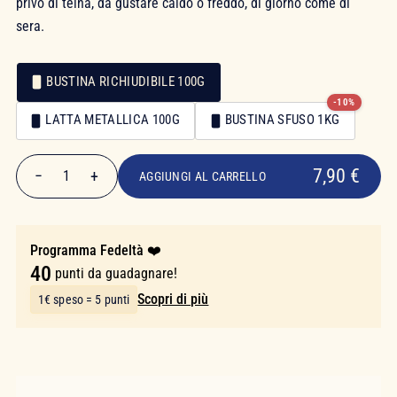
privo di teina, da gustare caldo o freddo, di giorno come di
sera.
BUSTINA RICHIUDIBILE 100G
-10%
Confezionamento
LATTA METALLICA 100G
BUSTINA SFUSO 1KG
Confezionamento
7,90 €
7,90 €
−
+
1
AGGIUNGI AL CARRELLO
Quantità
Programma Fedeltà ❤️
40
punti da guadagnare!
Scopri di più
1€ speso = 5 punti