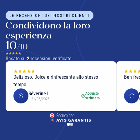
LE RECENSIONI DEI NOSTRI CLIENTI
Condividono la loro
esperienza
10
/10
Basato su
2
recensioni verificate
Delizioso. Dolce e rinfrescante allo stesso
Ben fre
tempo.
Séverine L.
Acquisto
S
C
verificato
Il 21/05/2026