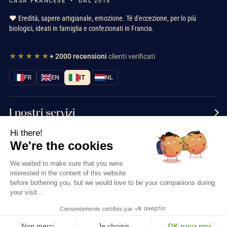
CASA FRANCESE • DAL 2016
❤️ Eredità, sapere artigianale, emozione. Tè d'eccezione, per lo più
biologici, ideati in famiglia e confezionati in Francia.
★★★★★
+ 2000 recensioni
clienti verificati
FR
EN
IT
NL
I nostri servizi
Hi there!
Informazioni
We're the cookies
Contattaci
We waited to make sure that you were
interested in the content of this website
before bothering you, but we would love to be your companions during
your visit...
Consentements certifiés par
Thés & Traditions © 2026
Non merci
Je choisis
OK pour moi