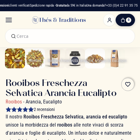
ioni
clienti verificati
Spedizione rapida -
Gratuita
da 59€ in Italia
Una domanda?
+33 (0)4 22 91 35 75
Thés & Traditions
0
0
Articolo(i)
-
0,00 €
Il
Mio
Home
Rooibos
Rooibos Freschezza Selvatica, Arancia Ed Eucalipto
Carrello
Rooibos Freschezza
favorite_border
Selvatica Arancia Eucalipto
Rooibos
- Arancia, Eucalipto
2 recensioni
Il nostro
Rooibos Freschezza Selvatica, arancia ed eucalipto
unisce la morbidezza del
rooibos
alle note vivaci di scorza
d'arancia e foglie di eucalipto. Un infuso dolce e naturalmente