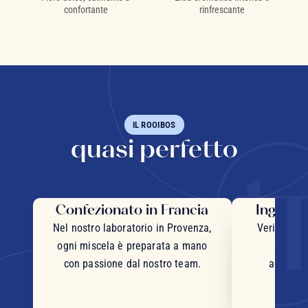
confortante
rinfrescante
IL ROOIBOS
quasi perfetto
Confezionato in Francia
Ingredie
Nel nostro laboratorio in Provenza,
Veri pezzi 
ogni miscela è preparata a mano
inter
con passione dal nostro team.
accurata