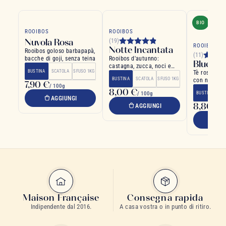
BIO
ROOIBOS
ROOIBOS
Nuvola Rosa
(19)
ROOIBOS
Notte Incantata
Rooibos goloso barbapapà,
(11)
bacche di goji, senza teina
Rooibos d'autunno:
Blue D
castagna, zucca, noci e
BUSTINA
SCATOLA
SFUSO 1KG
Tè rosso rar
pop-corn
BUSTINA
SCATOLA
SFUSO 1KG
con note di
7,90 €
/ 100g
arance
8,00 €
/ 100g
BUSTINA
SC
AGGIUNGI
8,80 €
AGGIUNGI
/
A
Maison Française
Consegna rapida
Indipendente dal 2016.
A casa vostra o in punto di ritiro.