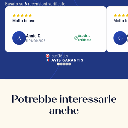
Basato su
6
recensioni verificate
Molto buono
Molto le
Annie C.
Acquisto
A
C
verificato
Il 09/06/2026
Potrebbe interessarle
anche