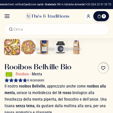
ioni
clienti verificati
Spedizione rapida -
Gratuita
da 59€ in Italia
Una domanda?
+33 (0)4 22 91 35 75
Thés & Traditions
0
0
Articolo(i)
-
0,00 €
Il
Mio
Home
Rooibos
Rooibos Bellville
Carrello
Rooibos Bellville Bio
favorite_border
Rooibos
- Menta
6 recensioni
Il nostro
rooibos Bellville
, apprezzato anche come
rooibos alla
menta
, unisce la morbidezza del
tè rosso
biologico alla
freschezza della menta piperita, del finocchio e dell'anice. Una
tisana
senza teina
, da gustare dalla mattina alla sera, per una
pausa aromatica e rilassante.