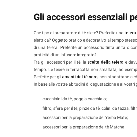
Gli accessori essenziali p
Che tipo di preparatore di tè siete? Preferite una
teiera
elettrica? Oggetto pratico e decorativo al tempo stesso,
di una teiera. Preferite un accessorio tinta unita o con 
praticità di un infusore integrato?
Tra gli accessori per il tè, la
scelta della teiera
è davv
tempo. Le teiere in terracotta non smaltata, ad esempio
Perfette per gli
amanti del tè nero
, non si adattano a 
In base alle vostre abitudini di degustazione e ai vostri 
cucchiaini da tè, poggia cucchiaio;
filtro, sfera per il tè, pinze da tè, colini da tazza, fil
accessori per la preparazione del Yerba Mate;
accessori per la preparazione del tè Matcha.