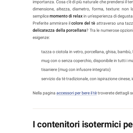
importanza. Cosa c'è di più naturale che prendersi il tem
dimensione, altezza, diametro, forma, texture: non l
semplice
momento di relax
in un'esperienza di degusta
Preferite ammirare il
colore del tè
attraverso una tazza
delicatezza della porcellana
? Tra le numerose opzioni 
esigenze:
tazza o ciotola in vetro, porcellana, ghisa, bambù,
mug con o senza coperchio, disponibile in tutti i mat
tisaniere (mug con infusore integrato)
servizio da tè tradizionale, con ispirazione cinese,
Nella pagina
accessori per bere il tè
troverete dettagli su
I contenitori isotermici per