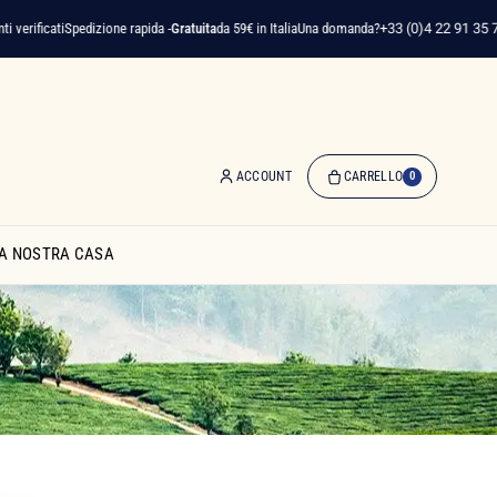
cati
Spedizione rapida -
Gratuita
da 59€ in Italia
Una domanda?
+33 (0)4 22 91 35 75
ACCOUNT
CARRELLO
0
0
Articolo(i)
A NOSTRA CASA
-
0,00 €
Il
Mio
Carrello