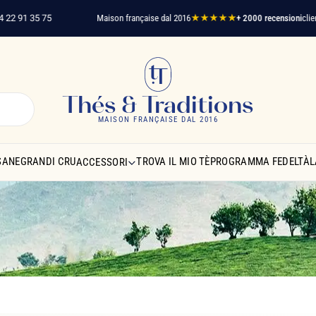
 35 75
Maison française dal 2016
★★★★★
+ 2000 recensioni
clienti verifi
Thés & Traditions
MAISON FRANÇAISE DAL 2016
SANE
GRANDI CRU
TROVA IL MIO TÈ
PROGRAMMA FEDELTÀ
L
ACCESSORI