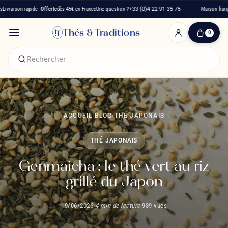
n rapide -
Offerte
dès 45€ en France
Une question ?
+33 (0)4 22 91 35 75
Maison française dep
Thés & Traditions
0
0
produit(s)
-
0,00 €
Mon
panier
ACCUEIL
›
BLOG
›
THÉ JAPONAIS
THÉ JAPONAIS
Genmaicha : le thé vert au riz
grillé du Japon
19/06/2026
·
4 min de lecture
·
939 vues