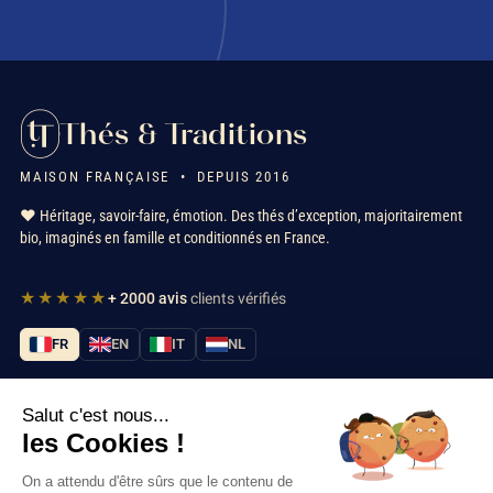
Thés & Traditions
MAISON FRANÇAISE • DEPUIS 2016
❤️ Héritage, savoir-faire, émotion. Des thés d’exception, majoritairement
bio, imaginés en famille et conditionnés en France.
★★★★★
+ 2000 avis
clients vérifiés
FR
EN
IT
NL
Salut c'est nous...
Nos services
les Cookies !
Informations
On a attendu d'être sûrs que le contenu de