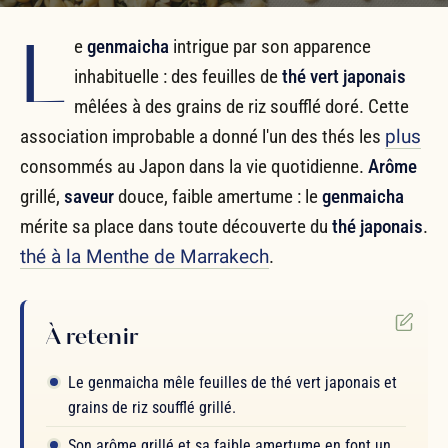
L
e
genmaicha
intrigue par son apparence
inhabituelle : des feuilles de
thé vert japonais
mêlées à des grains de riz soufflé doré. Cette
association improbable a donné l'un des thés les
plus
consommés au Japon dans la vie quotidienne.
Arôme
grillé,
saveur
douce, faible amertume : le
genmaicha
mérite sa place dans toute découverte du
thé japonais
.
thé à la Menthe de Marrakech
.
À retenir
Le genmaicha mêle feuilles de thé vert japonais et
grains de riz soufflé grillé.
Son arôme grillé et sa faible amertume en font un