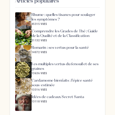
Articles populaires
Rhume : quelles tisanes pour soulager
les symptômes ?
45315 VUES
Comprendre les Grades de Thé : Guide
de la Qualité et de la Classification
21132 VUES
Romarin : ses vertus pour la santé
14072 VUES
Les multiples vertus du fenouil et de ses
graines
13636 VUES
Cardamome bienfaits : l'épice santé
sous-estimée
13316 VUES
Idées de cadeaux Secret Santa
13118 VUES