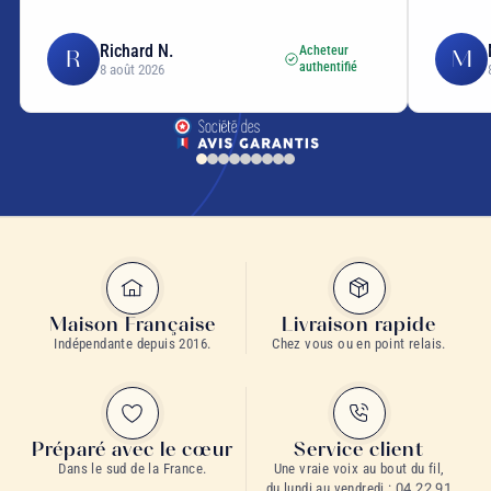
Richard N.
Muriel A
Acheteur
R
M
authentifié
8 août 2026
8 août 202
Maison Française
Livraison rapide
Indépendante depuis 2016.
Chez vous ou en point relais.
Préparé avec le cœur
Service client
Dans le sud de la France.
Une vraie voix au bout du fil,
du lundi au vendredi :
04 22 91