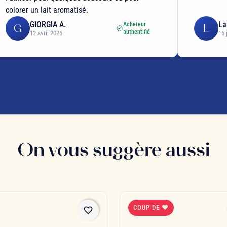
colorer un lait aromatisé.
GIORGIA A.
La
Acheteur
G
L
authentifié
12 avril 2026
16 
On vous suggère aussi
COUP DE ❤
favorite_border