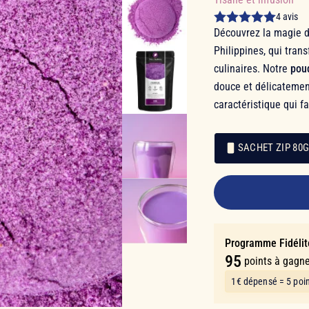
4 avis
Découvrez la magie d
Philippines, qui tran
culinaires. Notre
pou
douce et délicatement
caractéristique qui fa
SACHET ZIP 80
18,90 €
Emballage
Emballage
Programme Fidélit
95
points à gagne
1€ dépensé = 5 poi