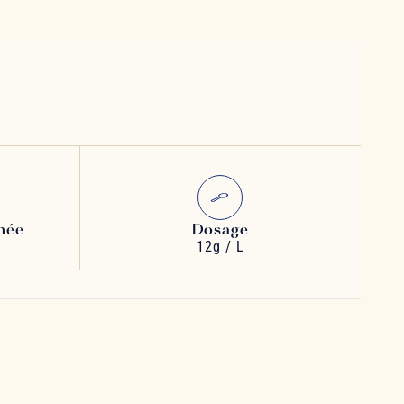
née
Dosage
12g / L