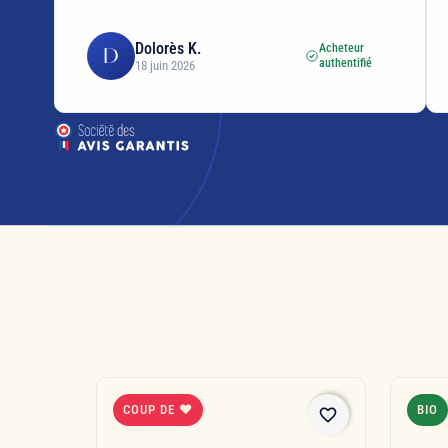
Dolorès K.
Acheteur
D
authentifié
18 juin 2026
COUP DE ❤
BIO
favorite_border