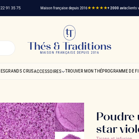
35 75
Maison française depuis 2016
★★★★★
+ 2000 avis
clients vérifiés
L
Thés & Traditions
MAISON FRANÇAISE DEPUIS 2016
NES
GRANDS CRUS
TROUVER MON THÉ
PROGRAMME DE FI
ACCESSOIRES
Poudre u
star vio
Tisane et infusion