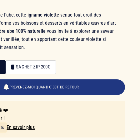
e l'ube, cette
igname violette
venue tout droit des
sforme vos boissons et desserts en véritables œuvres d'art
dre ube 100% naturelle
vous invite à explorer une saveur
 vanillée, tout en apportant cette couleur violette si
it sensation.
G
SACHET ZIP 200G
PRÉVENEZ-MOI QUAND C’EST DE RETOUR
é ❤️
r !
En savoir plus
nts