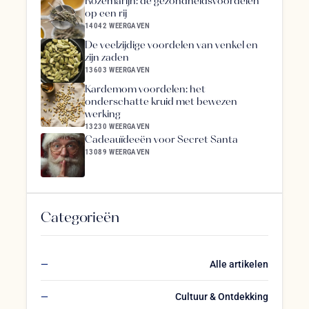
Rozemarijn: de gezondheidsvoordelen
op een rij
14042 WEERGAVEN
De veelzijdige voordelen van venkel en
zijn zaden
13603 WEERGAVEN
Kardemom voordelen: het
onderschatte kruid met bewezen
werking
13230 WEERGAVEN
Cadeauïdeeën voor Secret Santa
13089 WEERGAVEN
Categorieën
Alle artikelen
Cultuur & Ontdekking