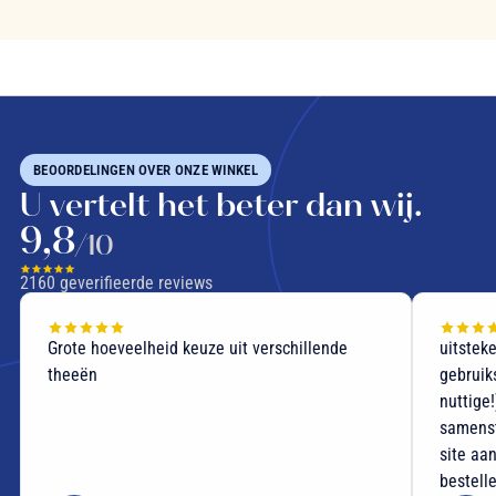
BEOORDELINGEN OVER ONZE WINKEL
U vertelt het beter dan wij.
9,8
/10
2160
geverifieerde reviews
Grote hoeveelheid keuze uit verschillende
uitstek
theeën
gebruik
nuttige
samenst
site aan
bestell