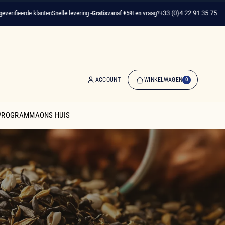
rde klanten
Snelle levering -
Gratis
vanaf €59
Een vraag?
+33 (0)4 22 91 35 75
ACCOUNT
WINKELWAGEN
0
0
artikelen
SPROGRAMMA
ONS HUIS
-
€ 0,00
Winkelwagen