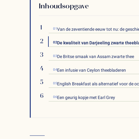
Inhoudsopgave
01
Van de zeventiende eeuw tot nu: de geschie
02
De kwaliteit van Darjeeling zwarte theeb
03
De Britse smaak van Assam zwarte thee
04
Een infusie van Ceylon theebladeren
05
English Breakfast als alternatief voor de o
06
Een geurig kopje met Earl Grey