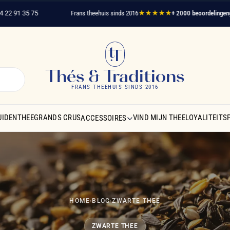
5 75
Frans theehuis sinds 2016
★★★★★
+ 2000 beoordelingen
geverifiee
Thés & Traditions
FRANS THEEHUIS SINDS 2016
UIDENTHEE
GRANDS CRUS
VIND MIJN THEE
LOYALITEIT
ACCESSOIRES
HOME
›
BLOG
›
ZWARTE THEE
ZWARTE THEE