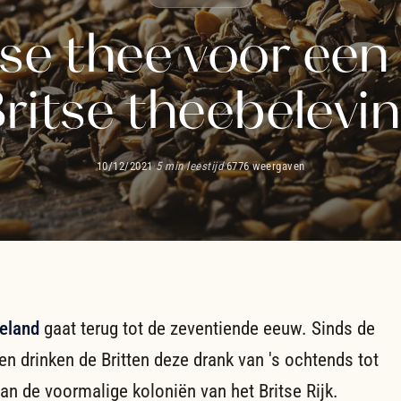
se thee voor ee
ritse theebelevi
10/12/2021
·
5 min leestijd
·
6776 weergaven
geland
gaat terug tot de zeventiende eeuw. Sinds de
n drinken de Britten deze drank van 's ochtends tot
an de voormalige koloniën van het Britse Rijk.