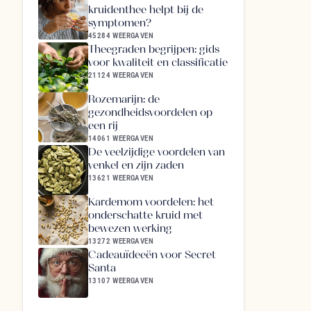
kruidenthee helpt bij de
symptomen?
45284 WEERGAVEN
Theegraden begrijpen: gids
voor kwaliteit en classificatie
21124 WEERGAVEN
Rozemarijn: de
gezondheidsvoordelen op
een rij
14061 WEERGAVEN
De veelzijdige voordelen van
venkel en zijn zaden
13621 WEERGAVEN
Kardemom voordelen: het
onderschatte kruid met
bewezen werking
13272 WEERGAVEN
Cadeauïdeeën voor Secret
Santa
13107 WEERGAVEN