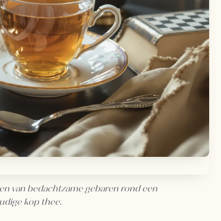
uwen van bedachtzame gebaren rond een
udige kop thee.