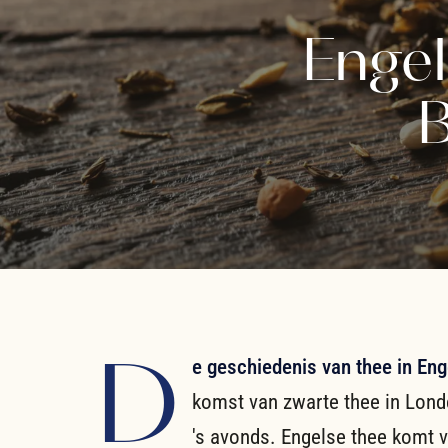
Engel
B
D
e geschiedenis van thee in En
komst van zwarte thee in Londe
's avonds. Engelse thee komt v