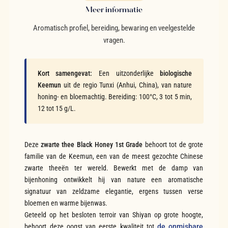
Meer informatie
Aromatisch profiel, bereiding, bewaring en veelgestelde
vragen.
Kort samengevat:
Een uitzonderlijke
biologische
Keemun
uit de regio Tunxi (Anhui, China), van nature
honing- en bloemachtig. Bereiding: 100°C, 3 tot 5 min,
12 tot 15 g/L.
Deze
zwarte thee Black Honey 1st Grade
behoort tot de grote
familie van de Keemun, een van de meest gezochte Chinese
zwarte theeën ter wereld. Bewerkt met de damp van
bijenhoning ontwikkelt hij van nature een aromatische
signatuur van zeldzame elegantie, ergens tussen verse
bloemen en warme bijenwas.
Geteeld op het besloten terroir van Shiyan op grote hoogte,
behoort deze oogst van eerste kwaliteit tot
de onmisbare