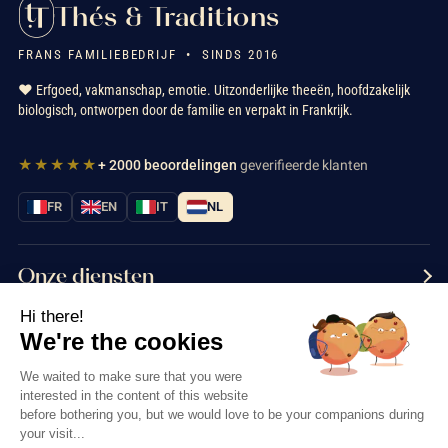
Thés & Traditions
FRANS FAMILIEBEDRIJF • SINDS 2016
❤️ Erfgoed, vakmanschap, emotie. Uitzonderlijke theeën, hoofdzakelijk
biologisch, ontworpen door de familie en verpakt in Frankrijk.
★★★★★
+ 2000 beoordelingen
geverifieerde klanten
FR
EN
IT
NL
Onze diensten
Hi there!
Informatie
We're the cookies
Neem contact met ons op
We waited to make sure that you were
interested in the content of this website
before bothering you, but we would love to be your companions during
your visit...