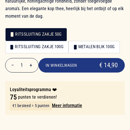
natuurlijke, honingachtige rondheid, zonder toegevoegde
aroma's. Een elegante kop thee, heerlijk bij het ontbijt of op elk
moment van de dag.
RITSSLUITING ZAKJE 50G
Verpakking
RITSSLUITING ZAKJE 100G
METALEN BLIK 100G
Verpakking
€ 14,90
€ 14,90
−
+
1
IN WINKELWAGEN
Aantal
Loyaliteitsprogramma ❤️
75
punten te verdienen!
Meer informatie
€1 besteed = 5 punten