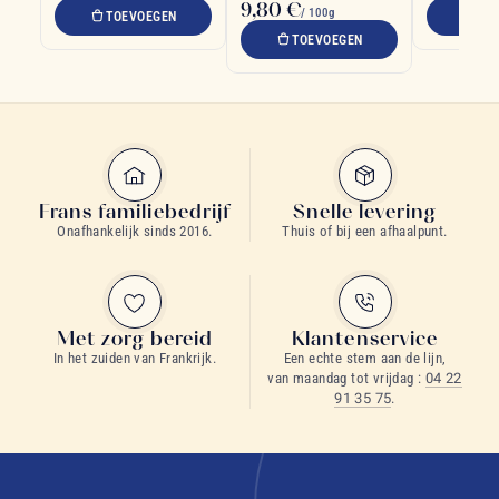
9,80 €
/ 100g
TOEVOEGEN
TO
TOEVOEGEN
Frans familiebedrijf
Snelle levering
Onafhankelijk sinds 2016.
Thuis of bij een afhaalpunt.
Met zorg bereid
Klantenservice
In het zuiden van Frankrijk.
Een echte stem aan de lijn,
van maandag tot vrijdag :
04 22
91 35 75
.