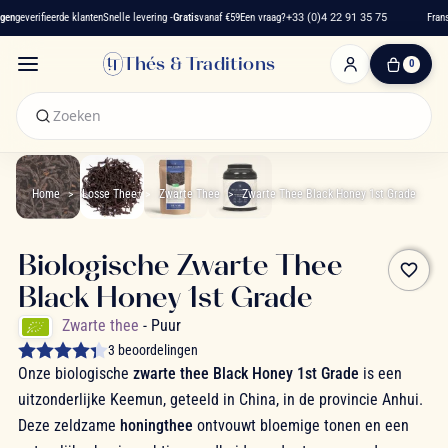
n
geverifieerde klanten
Snelle levering -
Gratis
vanaf €59
Een vraag?
+33 (0)4 22 91 35 75
Frans t
Thés & Traditions
0
0
artikelen
-
€ 0,00
Winkelwagen
Home
Losse Thee
Zwarte Thee
Zwarte Thee Black Honey 1st Grade
Biologische Zwarte Thee
favorite_border
Black Honey 1st Grade
Zwarte thee
- Puur
3 beoordelingen
Onze biologische
zwarte thee Black Honey 1st Grade
is een
uitzonderlijke Keemun, geteeld in China, in de provincie Anhui.
Deze zeldzame
honingthee
ontvouwt bloemige tonen en een