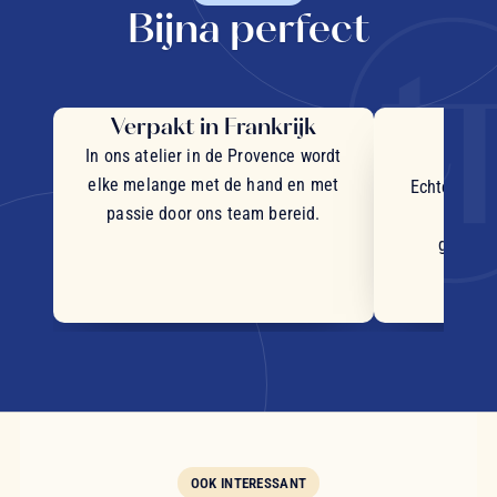
Bijna perfect
Verpakt in Frankrijk
Uit
in
In ons atelier in de Provence wordt
elke melange met de hand en met
Echte stukj
passie door ons team bereid.
plant
geselec
OOK INTERESSANT