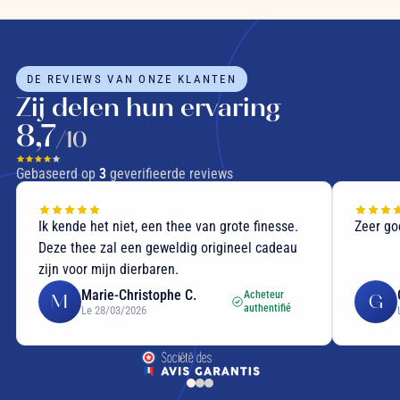
DE REVIEWS VAN ONZE KLANTEN
Zij delen hun ervaring
8,7
/10
Gebaseerd op
3
geverifieerde reviews
Ik kende het niet, een thee van grote finesse.
Zeer go
Deze thee zal een geweldig origineel cadeau
zijn voor mijn dierbaren.
Marie-Christophe C.
Acheteur
M
G
authentifié
Le 28/03/2026