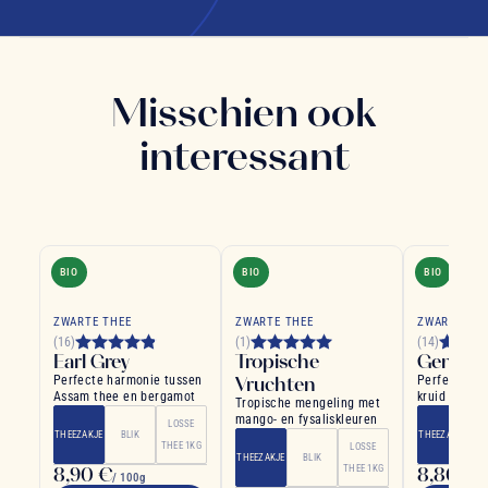
Misschien ook
interessant
BIO
BIO
BIO
ZWARTE THEE
ZWARTE THEE
ZWARTE TH
(16)
(1)
(14)
Earl Grey
Tropische
Gember 
Perfecte harmonie tussen
Vruchten
Perfecte co
Assam thee en bergamot
kruid en zuu
Tropische mengeling met
uitstekende
mango- en fysaliskleuren
LOSSE
THEEZAKJE
BLIK
THEEZAKJE
THEE 1KG
LOSSE
THEEZAKJE
BLIK
8,90 €
THEE 1KG
8,80 €
/ 100g
/