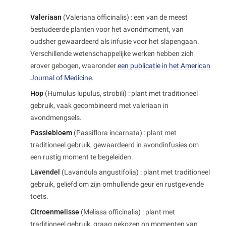
Valeriaan
(Valeriana officinalis) : een van de meest
bestudeerde planten voor het avondmoment, van
oudsher gewaardeerd als infusie voor het slapengaan.
Verschillende wetenschappelijke werken hebben zich
erover gebogen, waaronder
een publicatie in het American
Journal of Medicine
.
Hop
(Humulus lupulus, strobili) : plant met traditioneel
gebruik, vaak gecombineerd met valeriaan in
avondmengsels.
Passiebloem
(Passiflora incarnata) : plant met
traditioneel gebruik, gewaardeerd in avondinfusies om
een rustig moment te begeleiden.
Lavendel
(Lavandula angustifolia) : plant met traditioneel
gebruik, geliefd om zijn omhullende geur en rustgevende
toets.
Citroenmelisse
(Melissa officinalis) : plant met
traditioneel gebruik, graag gekozen op momenten van