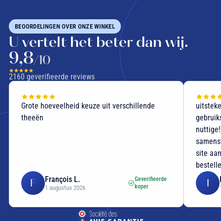
BEOORDELINGEN OVER ONZE WINKEL
U vertelt het beter dan wij.
9,8
/10
2160
geverifieerde reviews
Grote hoeveelheid keuze uit verschillende
uitstek
theeën
gebruik
nuttige
samenst
site aan
bestell
François L.
Geverifieerde
F
I
koper
1 augustus 2026