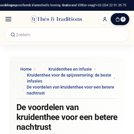
elingen
geverifieerde klanten
Snelle levering -
Gratis
vanaf €59
Een vraag?
+33 (0)4 22 91 35 75
F
Thés & Traditions
0
0
artikelen
-
€ 0,00
Winkelwagen
Home
Kruidenthee en infusie
Kruidenthee voor de spijsvertering: de beste
infusies
De voordelen van kruidenthee voor een betere
nachtrust
De voordelen van
kruidenthee voor een betere
nachtrust