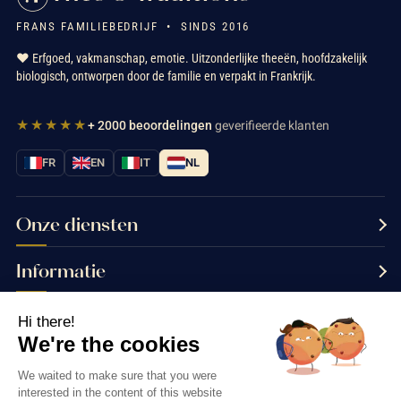
FRANS FAMILIEBEDRIJF • SINDS 2016
❤️ Erfgoed, vakmanschap, emotie. Uitzonderlijke theeën, hoofdzakelijk
biologisch, ontworpen door de familie en verpakt in Frankrijk.
★★★★★
+ 2000 beoordelingen
geverifieerde klanten
FR
EN
IT
NL
Onze diensten
Informatie
Neem contact met ons op
Hi there!
We're the cookies
We waited to make sure that you were
interested in the content of this website