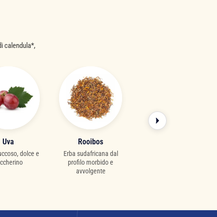
di calendula*,
Uva
Rooibos
uccoso, dolce e
Erba sudafricana dal
ccherino
profilo morbido e
avvolgente