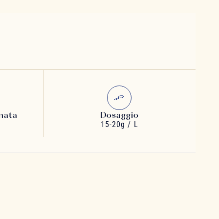
nata
Dosaggio
15-20g / L