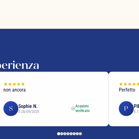
perienza
non ancora
Perfetto
Sophie N.
PI
Acquisto
S
P
verificato
Il 28/09/2025
Il 