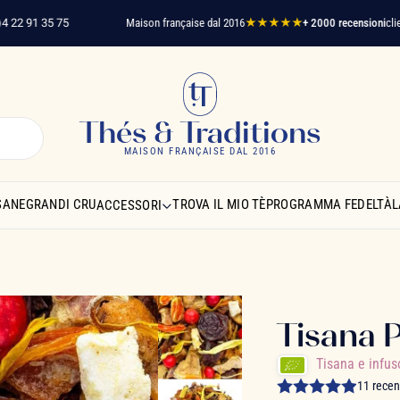
91 35 75
Maison française dal 2016
★★★★★
+ 2000 recensioni
clienti ve
Thés & Traditions
MAISON FRANÇAISE DAL 2016
SANE
GRANDI CRU
TROVA IL MIO TÈ
PROGRAMMA FEDELTÀ
L
ACCESSORI
Tisana P
Tisana e infu
11 recen