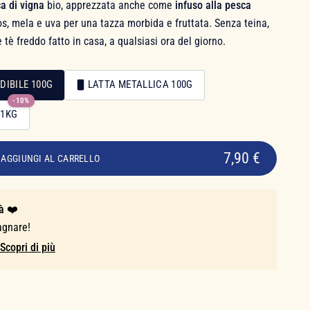
a di vigna
bio, apprezzata anche come
infuso alla pesca
s, mela e uva per una tazza morbida e fruttata. Senza teina,
 tè freddo fatto in casa, a qualsiasi ora del giorno.
DIBILE 100G
LATTA METALLICA 100G
-10%
 1KG
7,90 €
AGGIUNGI AL CARRELLO
à ❤️
agnare!
Scopri di più