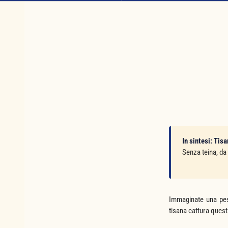
In sintesi:
Tisa
Senza teina, da
Immaginate una pes
tisana cattura quest