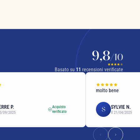
9,8
/10
Basato su
11
recensioni verificate
molto bene
ERRE P.
SYLVIE N.
Acquisto
S
verificato
15/09/2025
Il 21/04/2025