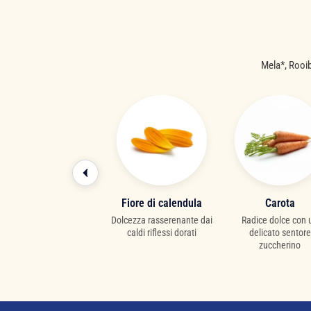
Mela*, Rooibo
Pesca
Fiore di calendula
Carota
Morbide dolcezza e note
Dolcezza rasserenante dai
Radice dolce con 
solari
caldi riflessi dorati
delicato sentore
zuccherino