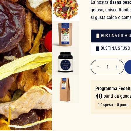
La nostra
tisana pesc
goloso, unisce Rooibo
si gusta calda o come
BUSTINA RICHIU
Confezionamento
BUSTINA SFUSO
Confezionamento
7,90 €
−
+
1
Quantità
Programma Fedelt
40
punti da guad
1€ speso = 5 punti