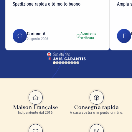
Spedizione rapida e tè molto buono
Ampia sc
Corinne A.
Acquirente
C
F
verificato
2 agosto 2026
Maison Française
Consegna rapida
Indipendente dal 2016.
A casa vostra o in punto di ritiro.