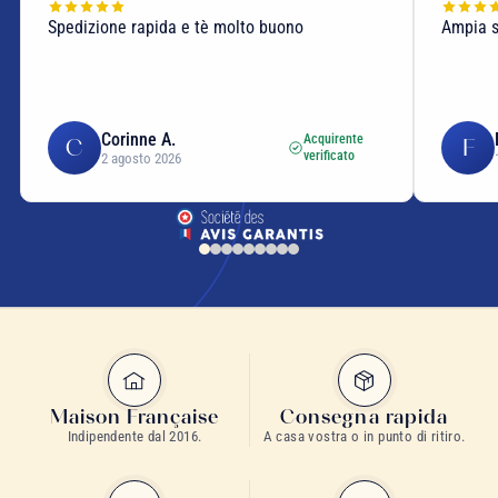
Spedizione rapida e tè molto buono
Ampia sc
Corinne A.
Acquirente
C
F
verificato
2 agosto 2026
Maison Française
Consegna rapida
Indipendente dal 2016.
A casa vostra o in punto di ritiro.