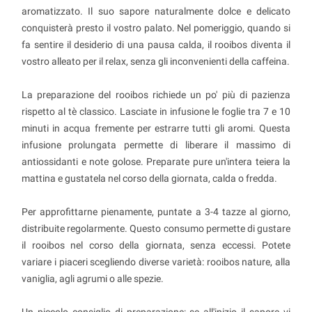
aromatizzato. Il suo sapore naturalmente dolce e delicato
conquisterà presto il vostro palato. Nel pomeriggio, quando si
fa sentire il desiderio di una pausa calda, il rooibos diventa il
vostro alleato per il relax, senza gli inconvenienti della caffeina.
La preparazione del rooibos richiede un po' più di pazienza
rispetto al tè classico. Lasciate in infusione le foglie tra 7 e 10
minuti in acqua fremente per estrarre tutti gli aromi. Questa
infusione prolungata permette di liberare il massimo di
antiossidanti e note golose. Preparate pure un'intera teiera la
mattina e gustatela nel corso della giornata, calda o fredda.
Per approfittarne pienamente, puntate a 3-4 tazze al giorno,
distribuite regolarmente. Questo consumo permette di gustare
il rooibos nel corso della giornata, senza eccessi. Potete
variare i piaceri scegliendo diverse varietà: rooibos nature, alla
vaniglia, agli agrumi o alle spezie.
Un piccolo consiglio di preparazione: se all'inizio il sapore vi