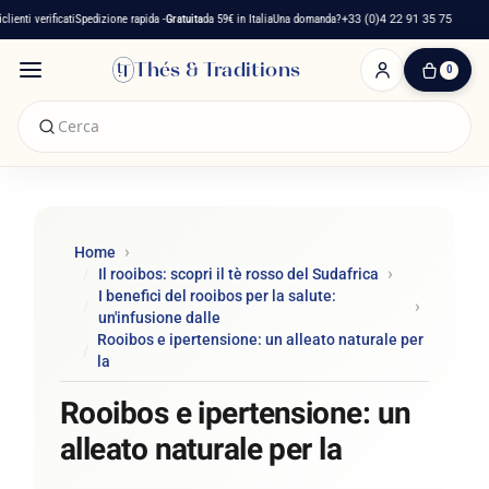
 verificati
Spedizione rapida -
Gratuita
da 59€ in Italia
Una domanda?
+33 (0)4 22 91 35 75
Maiso
Thés & Traditions
0
0
Articolo(i)
-
0,00 €
Il
Mio
Carrello
Home
Il rooibos: scopri il tè rosso del Sudafrica
I benefici del rooibos per la salute:
un'infusione dalle
Rooibos e ipertensione: un alleato naturale per
la
Rooibos e ipertensione: un
alleato naturale per la