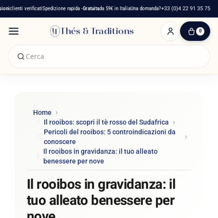
lienti verificati
Spedizione rapida -
Gratuita
da 59€ in Italia
Una domanda?
+33 (0)4 22 91 35 75
Thés & Traditions
0
0
Articolo(i)
-
0,00 €
Il
Mio
Carrello
Home
Il rooibos: scopri il tè rosso del Sudafrica
Pericoli del rooibos: 5 controindicazioni da
conoscere
Il rooibos in gravidanza: il tuo alleato
benessere per nove
Il rooibos in gravidanza: il
tuo alleato benessere per
nove