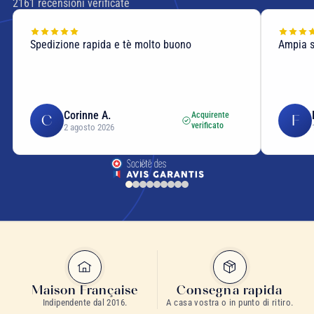
2161
recensioni verificate
Spedizione rapida e tè molto buono
Ampia sc
Corinne A.
Acquirente
C
F
verificato
2 agosto 2026
Maison Française
Consegna rapida
Indipendente dal 2016.
A casa vostra o in punto di ritiro.