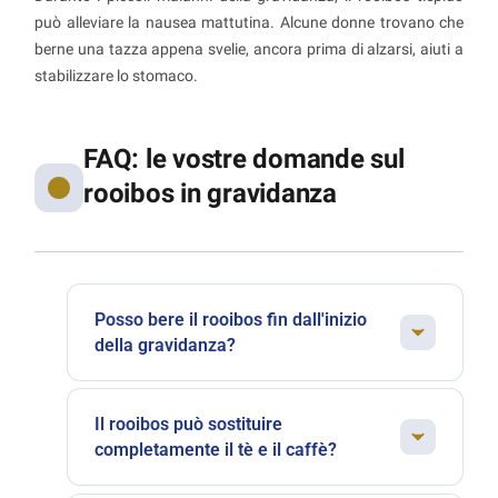
può alleviare la nausea mattutina. Alcune donne trovano che
berne una tazza appena svelie, ancora prima di alzarsi, aiuti a
stabilizzare lo stomaco.
FAQ: le vostre domande sul
rooibos in gravidanza
Posso bere il rooibos fin dall'inizio
della gravidanza?
Assolutamente! Il rooibos non presenta alcuna
controindicazione in gravidanza, nemmeno
Il rooibos può sostituire
nelle prime settimane. Al contrario, è spesso il
completamente il tè e il caffè?
momento ideale per fare la transizione se eri