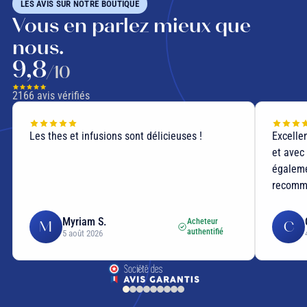
LES AVIS SUR NOTRE BOUTIQUE
Vous en parlez mieux que
nous.
9,8
/10
2166
avis vérifiés
Les thes et infusions sont délicieuses !
Excelle
et avec
égalemen
recomm
Myriam S.
Acheteur
M
C
authentifié
5 août 2026