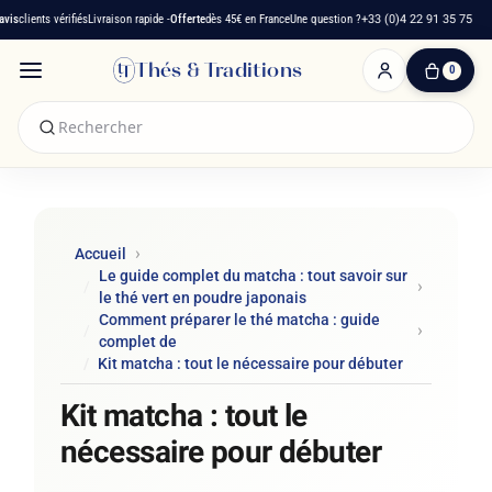
lients vérifiés
Livraison rapide -
Offerte
dès 45€ en France
Une question ?
+33 (0)4 22 91 35 75
Thés & Traditions
0
0
produit(s)
-
0,00 €
Mon
panier
Accueil
Le guide complet du matcha : tout savoir sur
le thé vert en poudre japonais
Comment préparer le thé matcha : guide
complet de
Kit matcha : tout le nécessaire pour débuter
Kit matcha : tout le
nécessaire pour débuter