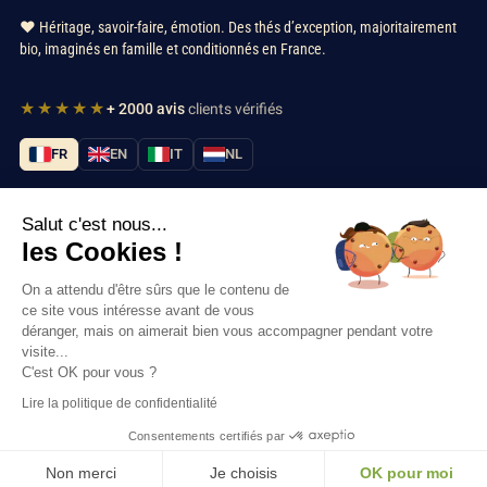
❤️ Héritage, savoir-faire, émotion. Des thés d’exception, majoritairement
bio, imaginés en famille et conditionnés en France.
★★★★★
+ 2000 avis
clients vérifiés
FR
EN
IT
NL
Salut c'est nous...
Nos services
les Cookies !
Informations
On a attendu d'être sûrs que le contenu de
ce site vous intéresse avant de vous
déranger, mais on aimerait bien vous accompagner pendant votre
Nous contacter
visite...
C'est OK pour vous ?
Lire la politique de confidentialité
Consentements certifiés par
Thés & Traditions © 2026
Non merci
Je choisis
OK pour moi