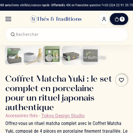
0 avis
clients vérifiés
Livraison rapide -
Offerte
dès 45€ en France
Une question ?
+33 (0)4 22 91 35 75
Thés & Traditions
0
0
produit(s)
-
0,00 €
Mon
panier
Accueil
Accessoires Thés
Coffret Matcha Yuki
Coffret Matcha Yuki : le set
favorite_border
complet en porcelaine
pour un rituel japonais
authentique
Accessoires thés
-
Tokyo Design Studio
Offrez-vous un rituel matcha complet avec le Coffret Matcha
Yuki, composé de 4 pièces en porcelaine finement travaillée. Le