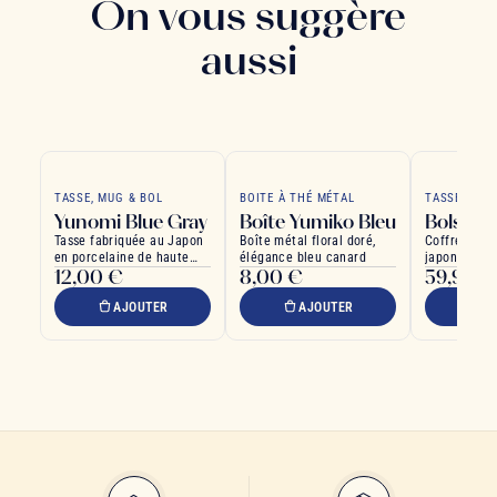
On vous suggère
aussi
TASSE, MUG & BOL
BOITE À THÉ MÉTAL
TASSE, MUG
Yunomi Blue Gray
Boîte Yumiko Bleu
Bols Sh
Tasse fabriquée au Japon
Boîte métal floral doré,
Coffret de b
en porcelaine de haute
élégance bleu canard
japonais, ch
12,00 €
8,00 €
59,90 €
qualité
tendance.
AJOUTER
AJOUTER
A