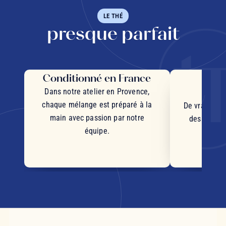
LE THÉ
presque parfait
Conditionné en France
Des 
d'
Dans notre atelier en Provence,
chaque mélange est préparé à la
De vrais mor
main avec passion par notre
des plantes
équipe.
d'orig
s