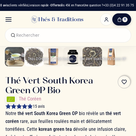
avis
clients vérifiés
Livraison rapide -
Offerte
dès 45€ en France
Une question ?
+33 (0)4 22 91 35 75
Thés & Traditions
0
0
produit(s)
-
0,00 €
Mon
panier
Accueil
Thés D'Origine
Thé Coréen
Thé Vert South Korea Green OP
Thé Vert South Korea
favorite_border
Green OP Bio
Thé Coréen
15 avis
Notre
thé vert South Korea Green OP
bio révèle un
thé vert
coréen
rare, aux feuilles roulées main et délicatement
torréfiées. Cette
korean green tea
dévoile une infusion claire,