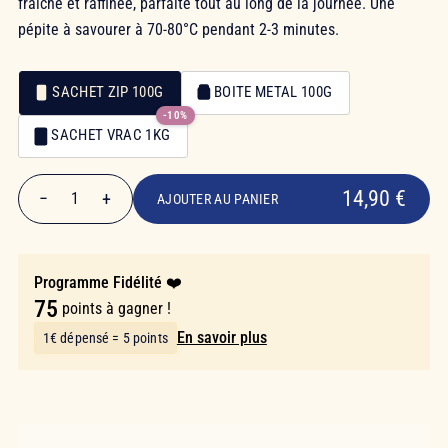
fraîche et raffinée, parfaite tout au long de la journée. Une
pépite à savourer à 70-80°C pendant 2-3 minutes.
SACHET ZIP 100G
BOITE METAL 100G
-10%
Emballage
SACHET VRAC 1KG
Emballage
14,90 €
14,90 €
−
+
1
AJOUTER AU PANIER
Quantité
Programme Fidélité ❤️
75
points à gagner !
En savoir plus
1€ dépensé = 5 points