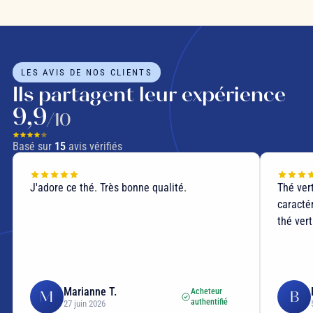
LES AVIS DE NOS CLIENTS
Ils partagent leur expérience
9,9
/10
Basé sur
15
avis vérifiés
J'adore ce thé. Très bonne qualité.
Thé ver
caracté
thé vert
Marianne T.
Acheteur
M
B
authentifié
27 juin 2026