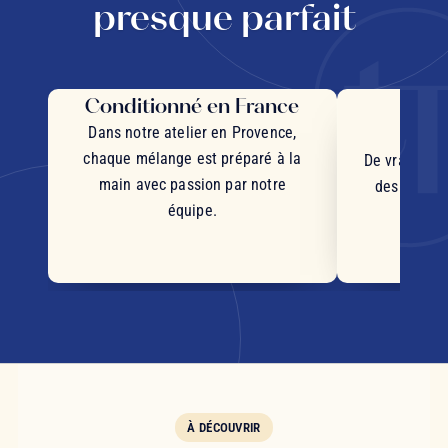
presque parfait
Conditionné en France
Des 
d'
Dans notre atelier en Provence,
chaque mélange est préparé à la
De vrais mor
main avec passion par notre
des plantes
équipe.
d'orig
s
À DÉCOUVRIR