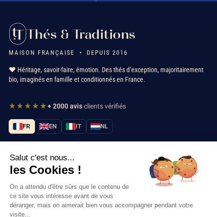
Thés & Traditions
MAISON FRANÇAISE • DEPUIS 2016
❤️ Héritage, savoir-faire, émotion. Des thés d’exception, majoritairement
bio, imaginés en famille et conditionnés en France.
★★★★★
+ 2000 avis
clients vérifiés
FR
EN
IT
NL
Salut c'est nous...
Nos services
les Cookies !
Informations
On a attendu d'être sûrs que le contenu de
ce site vous intéresse avant de vous
déranger, mais on aimerait bien vous accompagner pendant votre
Nous contacter
visite...