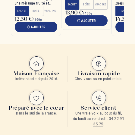
gourmand
une mélange fruité et
Zhejiang en 
SACHET
BOÎTE
VRAC 1KG
harmonieux
Bai Ye 1, je
SACHET
BOÎTE
VRAC 1KG
13,90 €
SACHET
claires
/ 100g
12,50 €
14,50 €
/ 100g
/
AJOUTER
AJOUTER
A
Maison Française
Livraison rapide
Indépendante depuis 2016.
Chez vous ou en point relais.
Préparé avec le cœur
Service client
Dans le sud de la France.
Une vraie voix au bout du fil,
du lundi au vendredi :
04 22 91
35 75
.