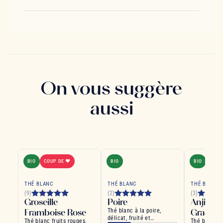
On vous suggère
aussi
BIO
COUP DE ❤
BIO
BIO
THÉ BLANC
THÉ BLANC
THÉ BLANC
(9)
(2)
(3)
Groseille
Poire
Anji Bai
Framboise Rose
Thé blanc à la poire,
Grade B
délicat, fruité et
Thé blanc fruits rouges,
Thé blanc d