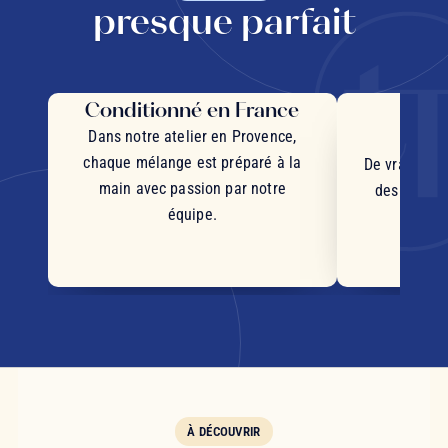
presque parfait
Conditionné en France
Des 
d'
Dans notre atelier en Provence,
chaque mélange est préparé à la
De vrais mor
main avec passion par notre
des plantes
équipe.
d'orig
s
À DÉCOUVRIR