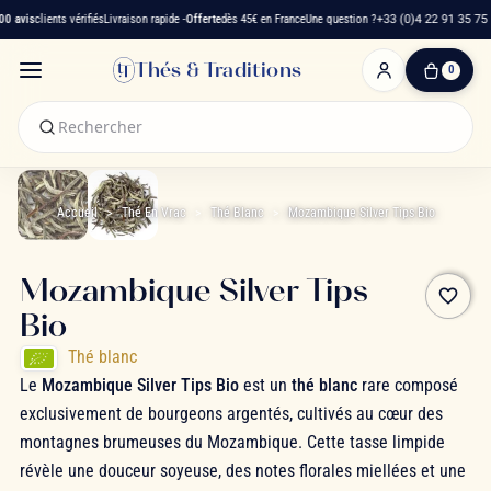
 avis
clients vérifiés
Livraison rapide -
Offerte
dès 45€ en France
Une question ?
+33 (0)4 22 91 35 75
Thés & Traditions
0
0
produit(s)
-
0,00 €
Mon
panier
Accueil
Thé En Vrac
Thé Blanc
Mozambique Silver Tips Bio
Mozambique Silver Tips
favorite_border
Bio
Thé blanc
Le
Mozambique Silver Tips Bio
est un
thé blanc
rare composé
exclusivement de bourgeons argentés, cultivés au cœur des
montagnes brumeuses du Mozambique. Cette tasse limpide
révèle une douceur soyeuse, des notes florales miellées et une