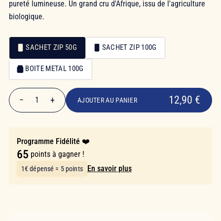
pureté lumineuse. Un grand cru d'Afrique, issu de l'agriculture
biologique.
SACHET ZIP 50G
SACHET ZIP 100G
Emballage
BOITE METAL 100G
Emballage
12,90 €
12,90 €
−
+
1
AJOUTER AU PANIER
Quantité
Programme Fidélité ❤️
65
points à gagner !
En savoir plus
1€ dépensé = 5 points