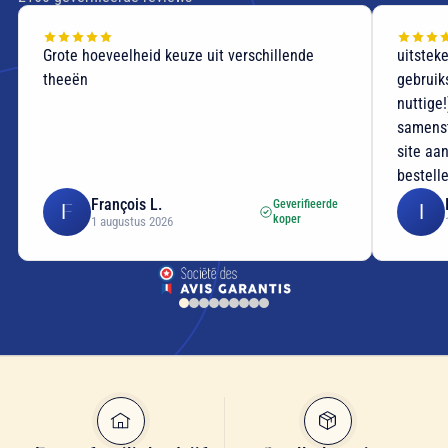
Grote hoeveelheid keuze uit verschillende
uitstek
theeën
gebruik
nuttige
samenst
site aan
bestell
François L.
Geverifieerde
F
I
koper
1 augustus 2026