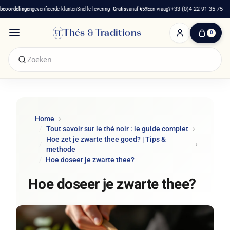
oordelingen
geverifieerde klanten
Snelle levering -
Gratis
vanaf €59
Een vraag?
+33 (0)4 22 91 35 75
Thés & Traditions
0
0
artikelen
-
€ 0,00
Winkelwagen
Home
Tout savoir sur le thé noir : le guide complet
Hoe zet je zwarte thee goed? | Tips &
methode
Hoe doseer je zwarte thee?
Hoe doseer je zwarte thee?