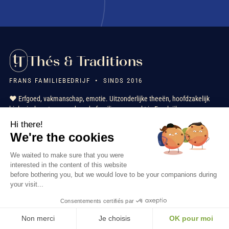
Thés & Traditions
FRANS FAMILIEBEDRIJF • SINDS 2016
❤️ Erfgoed, vakmanschap, emotie. Uitzonderlijke theeën, hoofdzakelijk
biologisch, ontworpen door de familie en verpakt in Frankrijk.
Hi there!
We're the cookies
★★★★★
+ 2000 beoordelingen
geverifieerde klanten
We waited to make sure that you were
FR
EN
IT
NL
interested in the content of this website
before bothering you, but we would love to be your companions during
your visit...
Onze diensten
Consentements certifiés par
Informatie
Non merci
Je choisis
OK pour moi