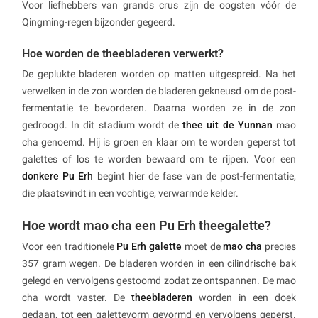
Voor liefhebbers van grands crus zijn de oogsten vóór de
Qingming-regen bijzonder gegeerd.
Hoe worden de theebladeren verwerkt?
De geplukte bladeren worden op matten uitgespreid. Na het
verwelken in de zon worden de bladeren gekneusd om de post-
fermentatie te bevorderen. Daarna worden ze in de zon
gedroogd. In dit stadium wordt de
thee uit de Yunnan
mao
cha genoemd. Hij is groen en klaar om te worden geperst tot
galettes of los te worden bewaard om te rijpen. Voor een
donkere Pu Erh
begint hier de fase van de post-fermentatie,
die plaatsvindt in een vochtige, verwarmde kelder.
Hoe wordt mao cha een Pu Erh theegalette?
Voor een traditionele
Pu Erh galette
moet de
mao cha
precies
357 gram wegen. De bladeren worden in een cilindrische bak
gelegd en vervolgens gestoomd zodat ze ontspannen. De mao
cha wordt vaster. De
theebladeren
worden in een doek
gedaan, tot een galettevorm gevormd en vervolgens geperst.