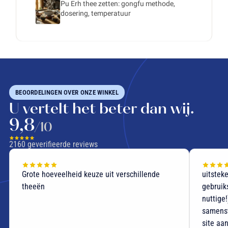
Pu Erh thee zetten: gongfu methode,
dosering, temperatuur
BEOORDELINGEN OVER ONZE WINKEL
U vertelt het beter dan wij.
9,8
/10
2160
geverifieerde reviews
uitstekende thee snelle verzending
Blij met
gebruiksvriendelijke website nauwkeurige (en
Bedankt
nuttige!) beschrijvingen van de
samenstellingen van de thee Ik beveel deze
site aan .... en ik zal thee bij hen opnieuw