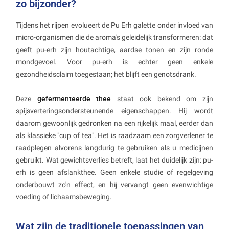
zo bijzonder?
Tijdens het rijpen evolueert de Pu Erh galette onder invloed van
micro-organismen die de aroma's geleidelijk transformeren: dat
geeft pu-erh zijn houtachtige, aardse tonen en zijn ronde
mondgevoel. Voor pu-erh is echter geen enkele
gezondheidsclaim toegestaan; het blijft een genotsdrank.
Deze
gefermenteerde thee
staat ook bekend om zijn
spijsverteringsondersteunende eigenschappen. Hij wordt
daarom gewoonlijk gedronken na een rijkelijk maal, eerder dan
als klassieke "cup of tea". Het is raadzaam een zorgverlener te
raadplegen alvorens langdurig te gebruiken als u medicijnen
gebruikt. Wat gewichtsverlies betreft, laat het duidelijk zijn: pu-
erh is geen afslankthee. Geen enkele studie of regelgeving
onderbouwt zo'n effect, en hij vervangt geen evenwichtige
voeding of lichaamsbeweging.
Wat zijn de traditionele toepassingen van