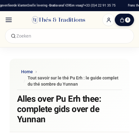
nten
Snelle levering -
Gratis
vanaf €59
Een vraag?
+33 (0)4 22 91 35 75
Frans theehuis sinds 201
Thés & Traditions
0
0
artikelen
-
€ 0,00
Winkelwagen
Home
Tout savoir sur le thé Pu Erh : le guide complet
du thé sombre du Yunnan
Alles over Pu Erh thee:
complete gids over de
Yunnan