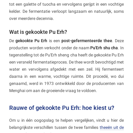
tot een galette of tuocha en vervolgens gerijpt in een vochtige
kelder. De fermentatie verloopt langzaam en natuurlijk, soms
over meerdere decennia.
Wat is gekookte Pu Erh?
De
gekookte Pu Erh
is een
post-gefermenteerde thee
. Deze
producten worden verkocht onder de naam
Pu'Erh shu cha
. In
tegenstelling tot de Pu'Erh sheng cha heeft de gekookte Pu Erh
een versneld fermentatieproces. De thee wordt bevochtigd met
water en vervolgens afgedekt met een zeil. Hij fermenteert
daarna in een warme, vochtige ruimte. Dit procedé, wo dui
genaamd, werd in 1973 ontwikkeld door de producenten van
Menghai om aan de groeiende vraag te voldoen.
Rauwe of gekookte Pu Erh: hoe kiest u?
Om u in één oogopslag te helpen vergelijken, vindt u hier de
belangrijkste verschillen tussen de twee families
theeën uit de