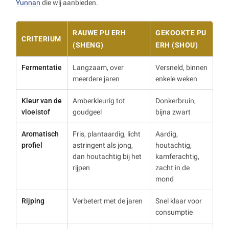
Yunnan
die wij aanbieden.
RAUWE PU ERH
GEKOOKTE PU
CRITERIUM
(SHENG)
ERH (SHOU)
Fermentatie
Langzaam, over
Versneld, binnen
meerdere jaren
enkele weken
Kleur van de
Amberkleurig tot
Donkerbruin,
vloeistof
goudgeel
bijna zwart
Aromatisch
Fris, plantaardig, licht
Aardig,
profiel
astringent als jong,
houtachtig,
dan houtachtig bij het
kamferachtig,
rijpen
zacht in de
mond
Rijping
Verbetert met de jaren
Snel klaar voor
consumptie