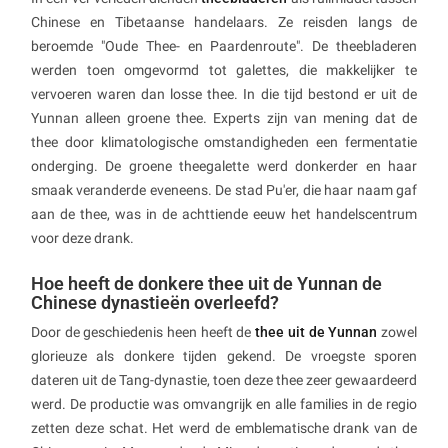
Chinese en Tibetaanse handelaars. Ze reisden langs de
beroemde "Oude Thee- en Paardenroute". De theebladeren
werden toen omgevormd tot galettes, die makkelijker te
vervoeren waren dan losse thee. In die tijd bestond er uit de
Yunnan alleen groene thee. Experts zijn van mening dat de
thee door klimatologische omstandigheden een fermentatie
onderging. De groene theegalette werd donkerder en haar
smaak veranderde eveneens. De stad Pu'er, die haar naam gaf
aan de thee, was in de achttiende eeuw het handelscentrum
voor deze drank.
Hoe heeft de donkere thee uit de Yunnan de
Chinese dynastieën overleefd?
Door de geschiedenis heen heeft de
thee uit de Yunnan
zowel
glorieuze als donkere tijden gekend. De vroegste sporen
dateren uit de Tang-dynastie, toen deze thee zeer gewaardeerd
werd. De productie was omvangrijk en alle families in de regio
zetten deze schat. Het werd de emblematische drank van de