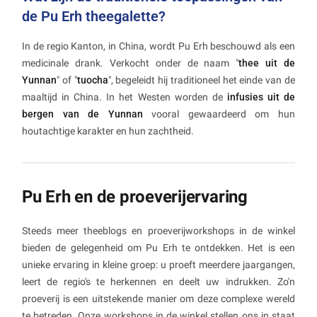
de Pu Erh theegalette?
In de regio Kanton, in China, wordt Pu Erh beschouwd als een
medicinale drank. Verkocht onder de naam "
thee uit de
Yunnan
" of "
tuocha
", begeleidt hij traditioneel het einde van de
maaltijd in China. In het Westen worden de
infusies uit de
bergen van de Yunnan
vooral gewaardeerd om hun
houtachtige karakter en hun zachtheid.
Pu Erh en de proeverijervaring
Steeds meer theeblogs en proeverijworkshops in de winkel
bieden de gelegenheid om Pu Erh te ontdekken. Het is een
unieke ervaring in kleine groep: u proeft meerdere jaargangen,
leert de regio's te herkennen en deelt uw indrukken. Zo'n
proeverij is een uitstekende manier om deze complexe wereld
te betreden. Onze workshops in de winkel stellen ons in staat