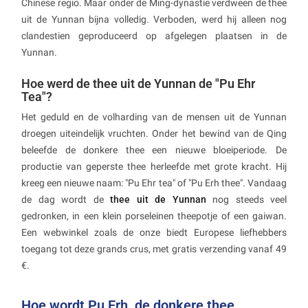
Chinese regio. Maar onder de Ming-dynastie verdween de thee
uit de Yunnan bijna volledig. Verboden, werd hij alleen nog
clandestien geproduceerd op afgelegen plaatsen in de
Yunnan.
Hoe werd de thee uit de Yunnan de "Pu Ehr
Tea"?
Het geduld en de volharding van de mensen uit de Yunnan
droegen uiteindelijk vruchten. Onder het bewind van de Qing
beleefde de donkere thee een nieuwe bloeiperiode. De
productie van geperste thee herleefde met grote kracht. Hij
kreeg een nieuwe naam: "Pu Ehr tea" of "Pu Erh thee". Vandaag
de dag wordt de
thee uit de Yunnan
nog steeds veel
gedronken, in een klein porseleinen theepotje of een gaiwan.
Een webwinkel zoals de onze biedt Europese liefhebbers
toegang tot deze grands crus, met gratis verzending vanaf 49
€.
Hoe wordt Pu Erh, de donkere thee,