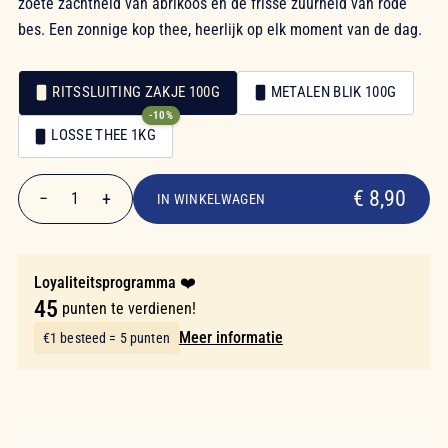
zoete zachtheid van abrikoos en de frisse zuurheid van rode
bes. Een zonnige kop thee, heerlijk op elk moment van de dag.
RITSSLUITING ZAKJE 100G
METALEN BLIK 100G
-10%
Verpakking
LOSSE THEE 1KG
Verpakking
€ 8,90
€ 8,90
−
+
1
IN WINKELWAGEN
Aantal
Loyaliteitsprogramma ❤️
45
punten te verdienen!
Meer informatie
€1 besteed = 5 punten