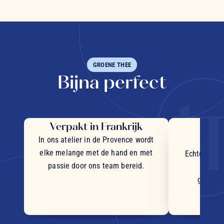
GROENE THEE
Bijna perfect
Verpakt in Frankrijk
Uit
in
In ons atelier in de Provence wordt
elke melange met de hand en met
Echte stukj
passie door ons team bereid.
plant
geselec