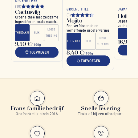
GROENE THEE
(10)
GROENE THEE
JAPANSE TH
Cactusvijg
Hojicha
(3)
Groene thee met zeldzame
Mojito
Japanse spe
ingrediënten zoals matcha
Een verfrissende en
zacht karakt
en spirulina
LOSSE
verheffende proefervaring
met geroost
THEEZAKJE
BLIK
THE
THEE 1KG
LOSSE
16,90 €
THEEZAKJE
BLIK
9,50 €
/
/ 100g
THEE 1KG
TO
8,40 €
TOEVOEGEN
/ 100g
TOEVOEGEN
Frans familiebedrijf
Snelle levering
Onafhankelijk sinds 2016.
Thuis of bij een afhaalpunt.