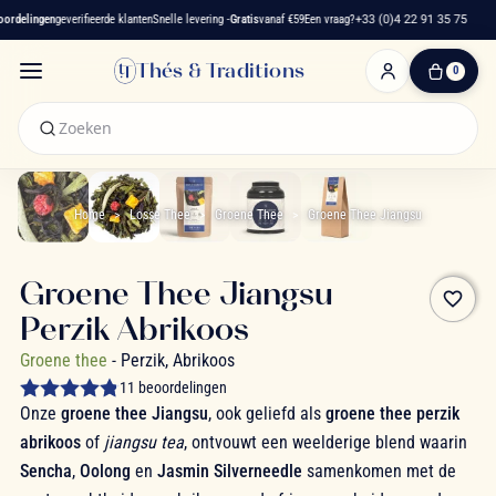
delingen
geverifieerde klanten
Snelle levering -
Gratis
vanaf €59
Een vraag?
+33 (0)4 22 91 35 75
Thés & Traditions
0
0
artikelen
-
€ 0,00
Winkelwagen
Home
Losse Thee
Groene Thee
Groene Thee Jiangsu
Groene Thee Jiangsu
favorite_border
Perzik Abrikoos
Groene thee
- Perzik, Abrikoos
11 beoordelingen
Onze
groene thee Jiangsu
, ook geliefd als
groene thee perzik
abrikoos
of
jiangsu tea
, ontvouwt een weelderige blend waarin
Sencha
,
Oolong
en
Jasmin Silverneedle
samenkomen met de