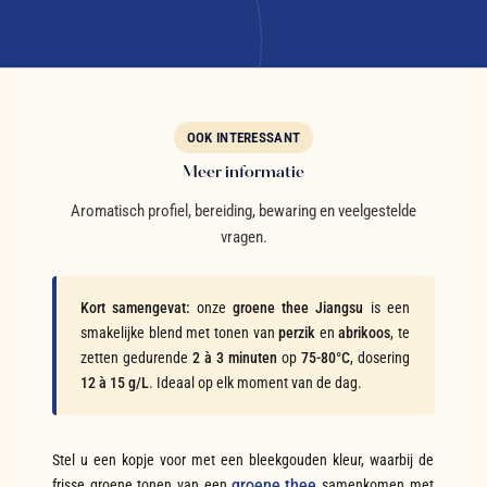
OOK INTERESSANT
Meer informatie
Aromatisch profiel, bereiding, bewaring en veelgestelde
vragen.
Kort samengevat:
onze
groene thee Jiangsu
is een
smakelijke blend met tonen van
perzik
en
abrikoos
, te
zetten gedurende
2 à 3 minuten
op
75-80°C
, dosering
12 à 15 g/L
. Ideaal op elk moment van de dag.
Stel u een kopje voor met een bleekgouden kleur, waarbij de
frisse groene tonen van een
groene thee
samenkomen met