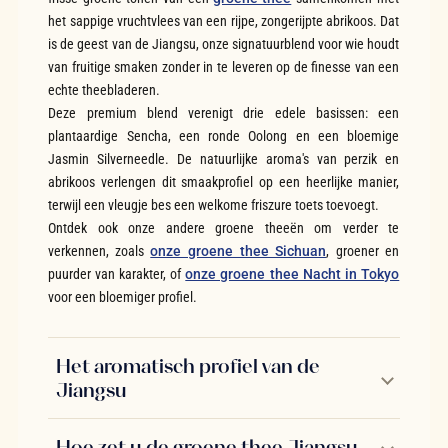
het sappige vruchtvlees van een rijpe, zongerijpte abrikoos. Dat
is de geest van de Jiangsu, onze signatuurblend voor wie houdt
van fruitige smaken zonder in te leveren op de finesse van een
echte theebladeren.
Deze premium blend verenigt drie edele basissen: een
plantaardige Sencha, een ronde Oolong en een bloemige
Jasmin Silverneedle. De natuurlijke aroma's van perzik en
abrikoos verlengen dit smaakprofiel op een heerlijke manier,
terwijl een vleugje bes een welkome friszure toets toevoegt.
Ontdek ook onze andere groene theeën om verder te
verkennen, zoals
onze groene thee Sichuan
, groener en
puurder van karakter, of
onze groene thee Nacht in Tokyo
voor een bloemiger profiel.
Het aromatisch profiel van de
Jiangsu
Hoe zet u de groene thee Jiangsu