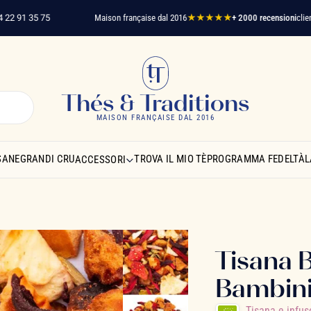
1 35 75
Maison française dal 2016
★★★★★
+ 2000 recensioni
clienti verif
Thés & Traditions
MAISON FRANÇAISE DAL 2016
SANE
GRANDI CRU
TROVA IL MIO TÈ
PROGRAMMA FEDELTÀ
L
ACCESSORI
Tisana B
Bambin
Tisana e infu