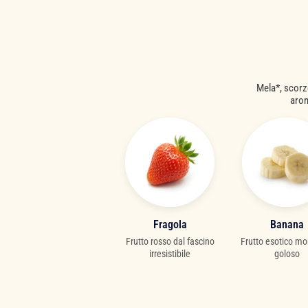
Mela*, scorze
arom
Fragola
Banana
Frutto rosso dal fascino
Frutto esotico mo
irresistibile
goloso