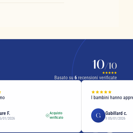
10
/10
Basato su
6
recensioni verificate
ono
I bambini hanno appr
ure F.
Gabillard c.
Acquisto
G
verificato
16/01/2026
Il 05/01/2026