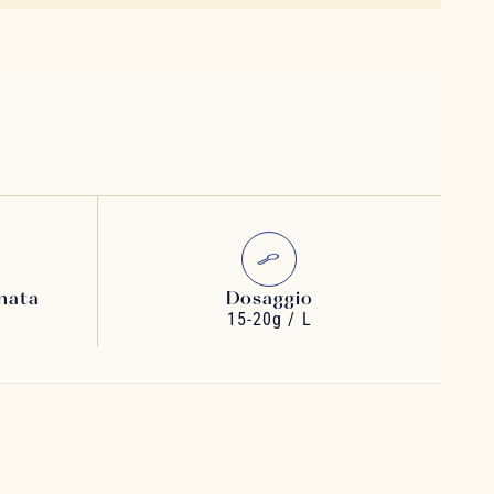
nata
Dosaggio
15-20g / L