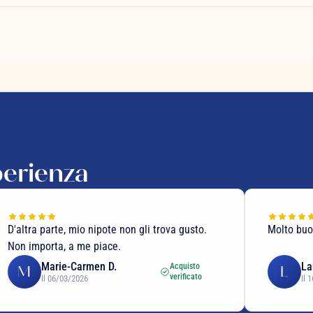
perienza
D'altra parte, mio nipote non gli trova gusto.
Molto bu
Non importa, a me piace.
Marie-Carmen D.
La
Acquisto
M
L
verificato
Il 06/03/2026
Il 