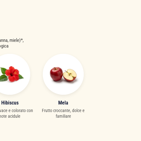
anna, miele)*,
ogica
Hibiscus
Mela
ivace e colorato con
Frutto croccante, dolce e
note acidule
familiare