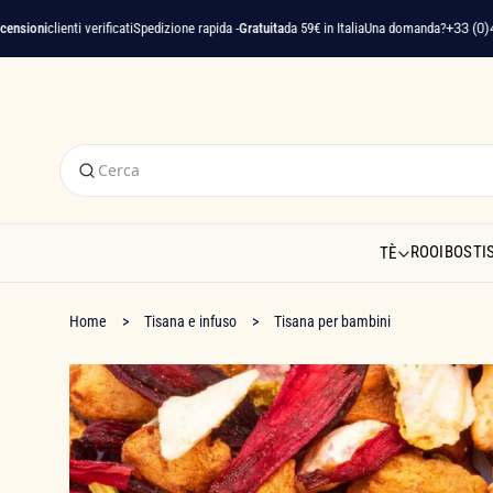
ni
clienti verificati
Spedizione rapida -
Gratuita
da 59€ in Italia
Una domanda?
+33 (0)4 22 9
ROOIBOS
TI
TÈ
Home
Tisana e infuso
Tisana per bambini