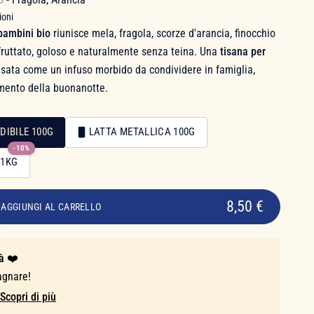
ioni
 bambini bio
riunisce mela, fragola, scorze d'arancia, finocchio
 fruttato, goloso e naturalmente senza teina. Una
tisana per
nsata come un infuso morbido da condividere in famiglia,
mento della buonanotte.
DIBILE 100G
LATTA METALLICA 100G
-10%
 1KG
8,50 €
AGGIUNGI AL CARRELLO
à ❤️
agnare!
Scopri di più