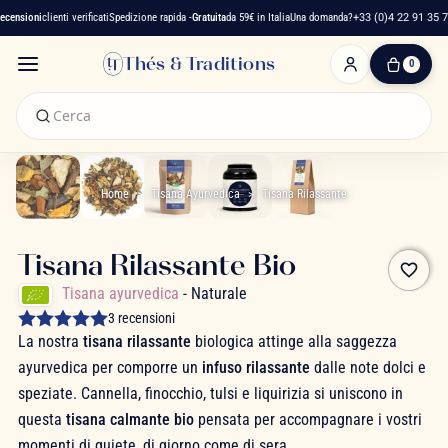
ensioni
clienti verificati
Spedizione rapida -
Gratuita
da 59€ in Italia
Una domanda?
+33 (0)4 22 91 35 75
Thés & Traditions
0
0
Articolo(i)
-
0,00 €
Il
Mio
Home
Tisana Ayurvedica
Tisana Rilassante
Carrello
Tisana Rilassante Bio
favorite_border
Tisana ayurvedica
- Naturale
3 recensioni
La nostra
tisana rilassante
biologica attinge alla saggezza
ayurvedica per comporre un
infuso rilassante
dalle note dolci e
speziate. Cannella, finocchio, tulsi e liquirizia si uniscono in
questa
tisana calmante bio
pensata per accompagnare i vostri
momenti di quiete, di giorno come di sera.