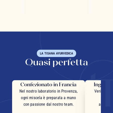
LA TISANA AYURVEDICA
Quasi perfetta
Confezionato in Francia
Ingredie
Nel nostro laboratorio in Provenza,
Veri pezzi 
ogni miscela è preparata a mano
inter
con passione dal nostro team.
accurata