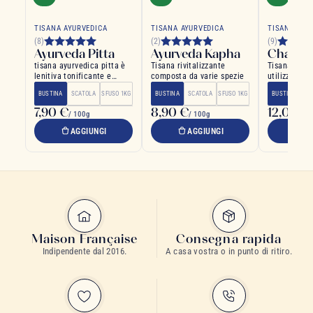
TISANA AYURVEDICA
TISANA AYURVEDICA
TISANA E I
(8)
(2)
(9)
Ayurveda Pitta
Ayurveda Kapha
Chakra 
tisana ayurvedica pitta è
Tisana rivitalizzante
Tisana ayur
lenitiva tonificante e
composta da varie spezie
utilizzata n
rinfrescante
tradizionale
BUSTINA
SCATOLA
SFUSO 1KG
BUSTINA
SCATOLA
SFUSO 1KG
BUSTINA
SC
7,90 €
8,90 €
12,00 €
/ 100g
/ 100g
AGGIUNGI
AGGIUNGI
A
Maison Française
Consegna rapida
Indipendente dal 2016.
A casa vostra o in punto di ritiro.