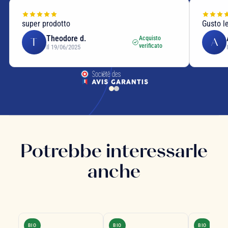
super prodotto
Gusto l
Theodore d.
Acquisto
T
A
verificato
Il 19/06/2025
Potrebbe interessarle
anche
BIO
BIO
BIO