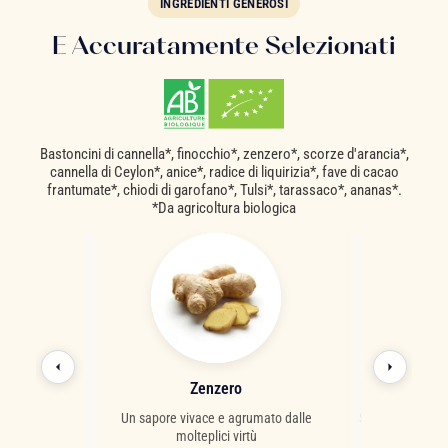
INGREDIENTI GENEROSI
E Accuratamente Selezionati
Bastoncini di cannella*, finocchio*, zenzero*, scorze d'arancia*,
cannella di Ceylon*, anice*, radice di liquirizia*, fave di cacao
frantumate*, chiodi di garofano*, Tulsi*, tarassaco*, ananas*.
*Da agricoltura biologica
s
Zenzero
Can
roso e succoso
Un sapore vivace e agrumato dalle
Spezia calda dal
molteplici virtù