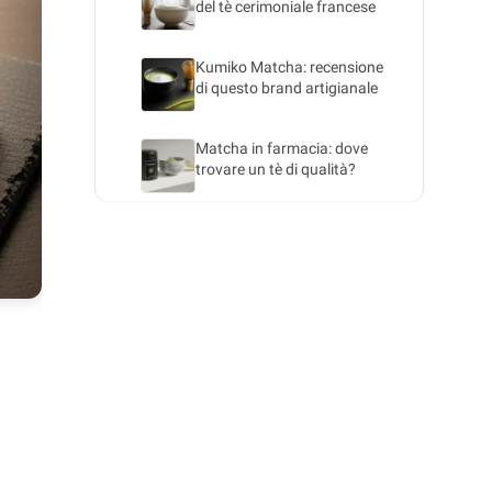
del tè cerimoniale francese
Kumiko Matcha: recensione
di questo brand artigianale
Matcha in farmacia: dove
trovare un tè di qualità?
Matcha Leclerc: vale davvero
l'offerta della grande
Matcha Biocoop: la scelta
bio nel negozio specializzato
Il miglior matcha: la nostra
selezione dei migliori brand