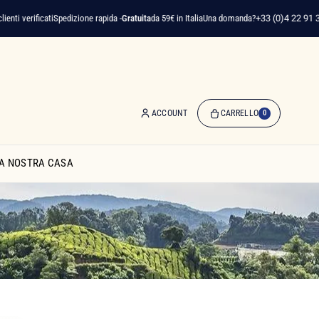
erificati
Spedizione rapida -
Gratuita
da 59€ in Italia
Una domanda?
+33 (0)4 22 91 35 75
ACCOUNT
CARRELLO
0
0
Articolo(i)
A NOSTRA CASA
-
0,00 €
Il
Mio
Carrello