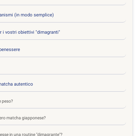
canismi (in modo semplice)
i vostri obiettivi "dimagranti"
 benessere
matcha autentico
e peso?
 vero matcha giapponese?
resse in una routine "dimagrante"?