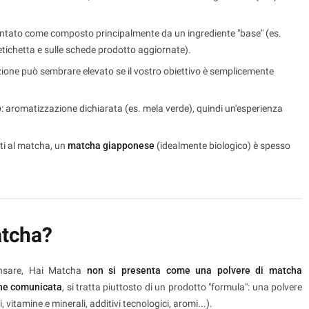
sentato come composto principalmente da un ingrediente "base" (es.
etichetta e sulle schede prodotto aggiornate).
orzione può sembrare elevato se il vostro obiettivo è semplicemente
e
: aromatizzazione dichiarata (es. mela verde), quindi un'esperienza
ati al matcha, un
matcha giapponese
(idealmente biologico) è spesso
atcha?
ensare, Hai Matcha
non si presenta come una polvere di matcha
ne comunicata
, si tratta piuttosto di un prodotto "formula": una polvere
, vitamine e minerali, additivi tecnologici, aromi...).