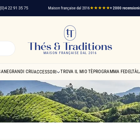
2 91 35 75
Maison française dal 2016
★★★★★
+ 2000 recensioni
clienti v
Thés & Traditions
MAISON FRANÇAISE DAL 2016
SANE
GRANDI CRU
TROVA IL MIO TÈ
PROGRAMMA FEDELTÀ
L
ACCESSORI