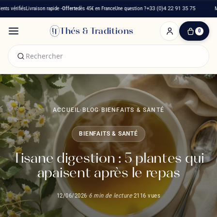
és
Livraison rapide -
Offerte
dès 45€ en France
Une question ?
+33 (0)4 22 91 35 75
Maison fra
Thés & Traditions
0
0
produit(s)
-
0,00 €
Mon
panier
ACCUEIL
›
BLOG
›
BIENFAITS & SANTÉ
BIENFAITS & SANTÉ
Tisane digestion : 5 plantes qui
apaisent après le repas
12/06/2026
·
6 min de lecture
·
2116 vues