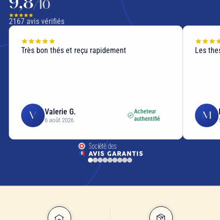
9,8
/10
2167
avis vérifiés
Très bon thés et reçu rapidement
Les thes
Valerie G.
Acheteur
V
M
authentifié
6 août 2026