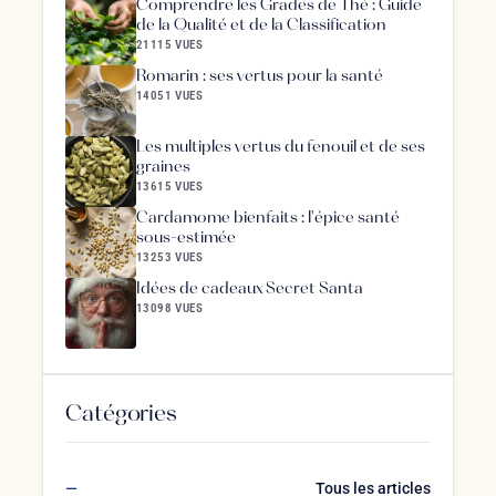
Comprendre les Grades de Thé : Guide
de la Qualité et de la Classification
21115 VUES
Romarin : ses vertus pour la santé
14051 VUES
Les multiples vertus du fenouil et de ses
graines
13615 VUES
Cardamome bienfaits : l'épice santé
sous-estimée
13253 VUES
Idées de cadeaux Secret Santa
13098 VUES
Catégories
Tous les articles