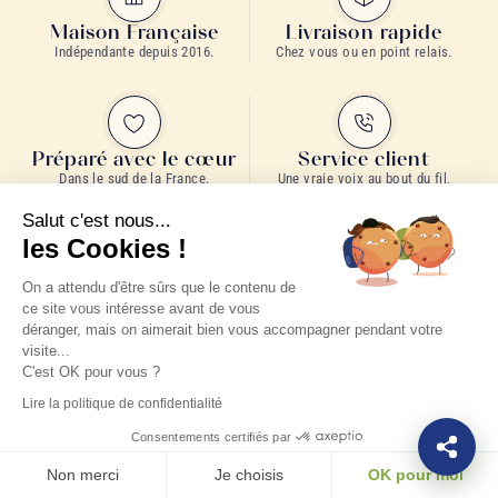
Maison Française
Livraison rapide
Indépendante depuis 2016.
Chez vous ou en point relais.
Préparé avec le cœur
Service client
Dans le sud de la France.
Une vraie voix au bout du fil,
du lundi au vendredi :
04 22 91
Salut c'est nous...
35 75
.
les Cookies !
On a attendu d'être sûrs que le contenu de
ce site vous intéresse avant de vous
déranger, mais on aimerait bien vous accompagner pendant votre
visite...
LETTRE DE LA MAISON
C'est OK pour vous ?
Ne perdez pas
Lire la politique de confidentialité
une goutte.
Consentements certifiés par
Partager, transmettre : nos thés, nos conseils, nos envies
Non merci
Je choisis
OK pour moi
parfois insolites et des attentions rien que pour vous… du plaisir