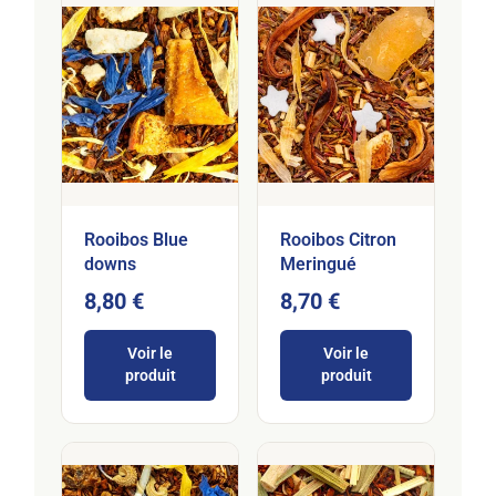
Rooibos Blue
Rooibos Citron
downs
Meringué
8,80 €
8,70 €
Voir le
Voir le
produit
produit