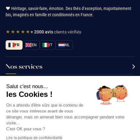
❤️ Héritage, savoir-faire, émotion. Des thés d’exception, majoritairement
bio, imaginés en famille et conditionnés en France.
★★★★★
+ 2000 avis
clients vérifiés
FR
EN
IT
NL
Nos services
Informations
Salut c'est nous...
les Cookies !
Nous contacter
On a attendu d'être sûrs que le contenu de
ce site vous intéresse avant de vous
déranger, mais on aimerait bien vous accompagner pendant votre
visite...
Thés & Traditions © 2026
C'est OK pour vous ?
Lire la politique de confidentialité