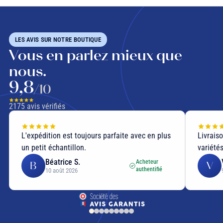
LES AVIS SUR NOTRE BOUTIQUE
Vous en parlez mieux que
nous.
9,8
/10
2175
avis vérifiés
L'expédition est toujours parfaite avec en plus
Livrais
un petit échantillon.
variétés
Béatrice S.
Acheteur
B
V
authentifié
10 août 2026