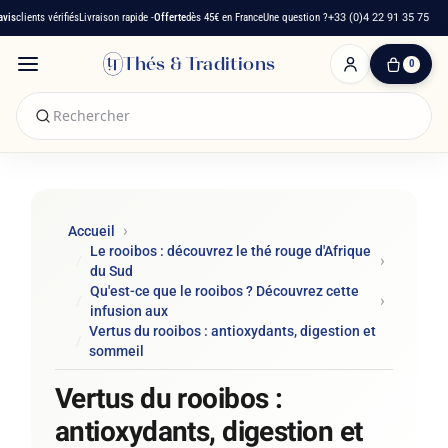
ients vérifiés
Livraison rapide -
Offerte
dès 45€ en France
Une question ?
+33 (0)4 22 91 35 75
Thés & Traditions
0
0
produit(s)
-
0,00 €
Mon
panier
Accueil
Le rooibos : découvrez le thé rouge d'Afrique
du Sud
Qu'est-ce que le rooibos ? Découvrez cette
infusion aux
Vertus du rooibos : antioxydants, digestion et
sommeil
Vertus du rooibos :
antioxydants, digestion et