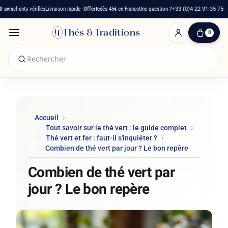
is
clients vérifiés
Livraison rapide -
Offerte
dès 45€ en France
Une question ?
+33 (0)4 22 91 35 75
Thés & Traditions
0
0
produit(s)
-
0,00 €
Mon
panier
Accueil
Tout savoir sur le thé vert : le guide complet
Thé vert et fer : faut-il s'inquiéter ?
Combien de thé vert par jour ? Le bon repère
Combien de thé vert par
jour ? Le bon repère