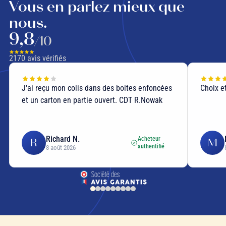
Vous en parlez mieux que
nous.
9,8
/10
2170
avis vérifiés
J'ai reçu mon colis dans des boites enfoncées
Choix et
et un carton en partie ouvert. CDT R.Nowak
Richard N.
Acheteur
R
M
authentifié
8 août 2026