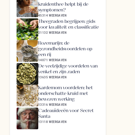
kruidenthee helpt bij de
symptomen?
45314 WEERGAVEN
Theegraden begrijpen: gids
voor kwaliteit en classificatie
21132 WEERGAVEN
Rozemarijn: de
gezondheidsvoordelen op
een rij
14071 WEERGAVEN
De veelzijdige voordelen van
venkel en zijn zaden
13635 WEERGAVEN
Kardemom voordelen: het
onderschatte kruid met
bewezen werking
13316 WEERGAVEN
Cadeauïdeeën voor Secret
Santa
13118 WEERGAVEN