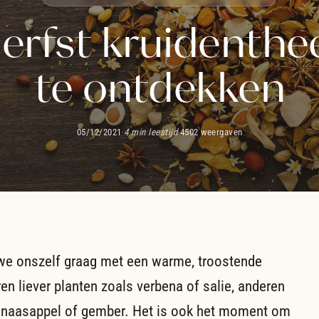
erfst kruidenth
te ontdekken
05/12/2021
·
4 min leestijd
·
4502 weergaven
 we onszelf graag met een warme, troostende
n liever planten zoals verbena of salie, anderen
sinaasappel of gember. Het is ook het moment om