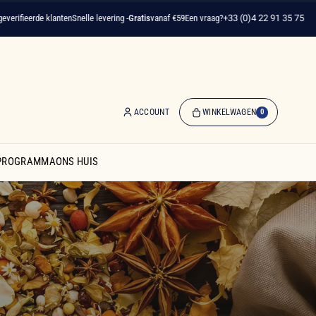
rde klanten
Snelle levering -
Gratis
vanaf €59
Een vraag?
+33 (0)4 22 91 35 75
ACCOUNT
WINKELWAGEN
0
0
artikelen
SPROGRAMMA
ONS HUIS
-
€ 0,00
Winkelwagen