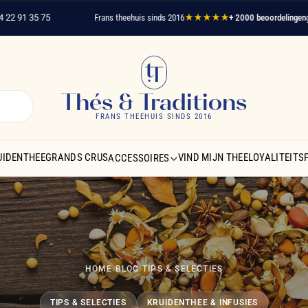
5 75
Frans theehuis sinds 2016
★★★★★
+ 2000 beoordelingen
geverifiee
Thés & Traditions
FRANS THEEHUIS SINDS 2016
UIDENTHEE
GRANDS CRUS
VIND MIJN THEE
LOYALITEIT
ACCESSOIRES
HOME
›
BLOG
›
TIPS & SELECTIES
TIPS & SELECTIES
KRUIDENTHEE & INFUSIES