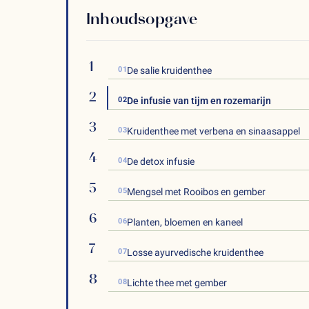
Inhoudsopgave
01
De salie kruidenthee
02
De infusie van tijm en rozemarijn
03
Kruidenthee met verbena en sinaasappel
04
De detox infusie
05
Mengsel met Rooibos en gember
06
Planten, bloemen en kaneel
07
Losse ayurvedische kruidenthee
08
Lichte thee met gember