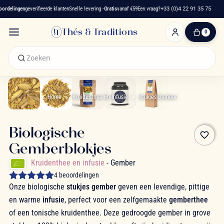
rdelingen
geverifieerde klanten
Snelle levering -
Gratis
vanaf €59
Een vraag?
+33 (0)4 22 91 35 75
Thés & Traditions
0
0
artikelen
-
€ 0,00
Winkelwagen
Home
Kruidenthee En Infusie
Stukjes Gember
Biologische
favorite_border
Gemberblokjes
Kruidenthee en infusie
- Gember
4 beoordelingen
Onze biologische
stukjes gember
geven een levendige, pittige
en warme
infusie
, perfect voor een zelfgemaakte
gemberthee
of een tonische kruidenthee. Deze gedroogde gember in grove