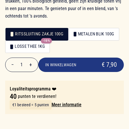
stukken, 100% biologisch geteeld, geeft zijn kruidige tonen vrij
in een paar minuten. Te genieten puur of in een blend, van 's
ochtends tot 's avonds.
RITSSLUITING ZAKJE 100G
METALEN BLIK 100G
-10%
Verpakking
LOSSE THEE 1KG
Verpakking
€ 7,90
€ 7,90
−
+
1
IN WINKELWAGEN
Aantal
Loyaliteitsprogramma ❤️
40
punten te verdienen!
Meer informatie
€1 besteed = 5 punten