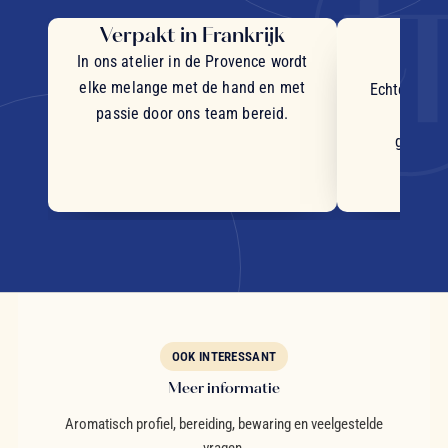
Verpakt in Frankrijk
Uit
in
In ons atelier in de Provence wordt
elke melange met de hand en met
Echte stukj
passie door ons team bereid.
plant
geselec
OOK INTERESSANT
Meer informatie
Aromatisch profiel, bereiding, bewaring en veelgestelde