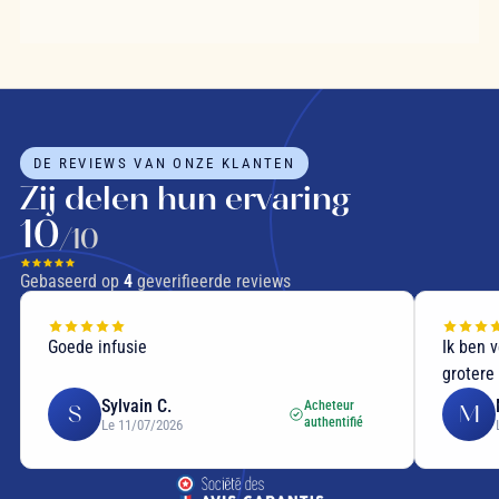
DE REVIEWS VAN ONZE KLANTEN
Zij delen hun ervaring
10
/10
Gebaseerd op
4
geverifieerde reviews
Goede infusie
Ik ben 
grotere
Sylvain C.
Acheteur
S
M
authentifié
Le 11/07/2026