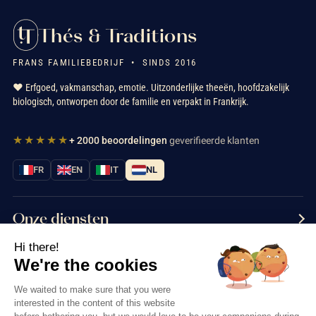
Thés & Traditions
FRANS FAMILIEBEDRIJF • SINDS 2016
❤️ Erfgoed, vakmanschap, emotie. Uitzonderlijke theeën, hoofdzakelijk
biologisch, ontworpen door de familie en verpakt in Frankrijk.
★★★★★
+ 2000 beoordelingen
geverifieerde klanten
FR
EN
IT
NL
Onze diensten
Hi there!
Informatie
We're the cookies
Neem contact met ons op
We waited to make sure that you were
interested in the content of this website