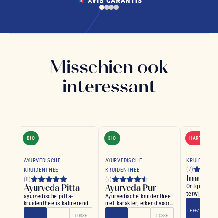
Misschien ook
interessant
BIO
BIO
HARTELIJK 
AYURVEDISCHE
AYURVEDISCHE
KRUIDENTHE
(7)
KRUIDENTHEE
KRUIDENTHEE
Immunit
(8)
(2)
Ayurveda Pitta
Ayurveda Pur
Ontgiftet u
terwijl het 
ayurvedische pitta-
Ayurvedische kruidenthee
immuunsyste
kruidenthee is kalmerend,
met karakter, erkend voor
revitaliserend en
zijn voordelen
THEEZAKJE
LOSSE
LOSSE