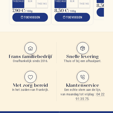
verfrissend
THEEZAKJE
BLIK
THEEZAKJE
BLIK
THEE 1KG
THEE 1KG
8,50 €
/ 
7,90 €
8,50 €
/ 100g
/ 100g
TO
TOEVOEGEN
TOEVOEGEN
Frans familiebedrijf
Snelle levering
Onafhankelijk sinds 2016.
Thuis of bij een afhaalpunt.
Met zorg bereid
Klantenservice
In het zuiden van Frankrijk.
Een echte stem aan de lijn,
van maandag tot vrijdag :
04 22
91 35 75
.