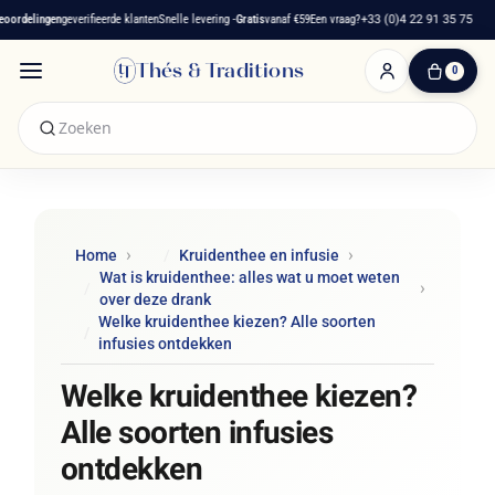
delingen
geverifieerde klanten
Snelle levering -
Gratis
vanaf €59
Een vraag?
+33 (0)4 22 91 35 75
Thés & Traditions
0
0
artikelen
-
€ 0,00
Winkelwagen
Home
Kruidenthee en infusie
Wat is kruidenthee: alles wat u moet weten
over deze drank
Welke kruidenthee kiezen? Alle soorten
infusies ontdekken
Welke kruidenthee kiezen?
Alle soorten infusies
ontdekken