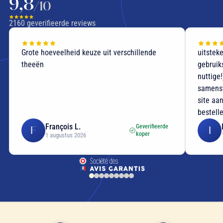
9,8
/10
2160
geverifieerde reviews
Grote hoeveelheid keuze uit verschillende
uitstek
theeën
gebruik
nuttige
samenst
site aan
bestell
François L.
Geverifieerde
F
I
koper
1 augustus 2026