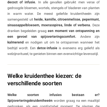
decoct of infusie.
In alle gevallen gebruikt men verse of
gedroogde bloemen, wortels, stengels of bladeren van planten
in warm water. De meest geliefde kruidentheeën zijn
samengesteld uit
heide, kamille, citroenmelisse, pepermunt,
sinaasappelbloesem, moerasspirea, linde of verbena.
Deze
dranken begeleiden graag
een moment van ontspanning en
een gevoel van spijsverteringscomfort.
Andere zijn
kalmerend
en nodigen uit om te ontspannen wanneer het
bedtijd wordt. Een
detox-infusie
is eveneens erg geliefd als
welzijnsritueel, te genieten binnen een evenwichtige levensstijl.
Welke kruidenthee kiezen: de
verschillende soorten
Welke soorten infusies bestaan er?
Spijsverteringskruidentheeën
worden graag na een maaltijd
gedronken, als een comfortabel moment. De planten die