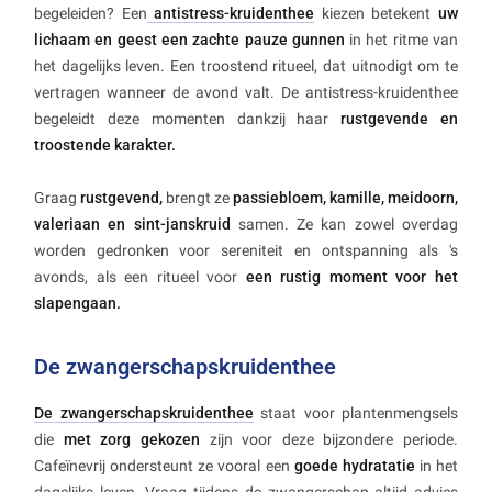
begeleiden? Een
antistress-kruidenthee
kiezen betekent
uw
lichaam en geest een zachte pauze gunnen
in het ritme van
het dagelijks leven. Een troostend ritueel, dat uitnodigt om te
vertragen wanneer de avond valt. De antistress-kruidenthee
begeleidt deze momenten dankzij haar
rustgevende en
troostende karakter.
Graag
rustgevend,
brengt ze
passiebloem, kamille, meidoorn,
valeriaan en sint-janskruid
samen. Ze kan zowel overdag
worden gedronken voor sereniteit en ontspanning als 's
avonds, als een ritueel voor
een rustig moment voor het
slapengaan.
De zwangerschapskruidenthee
De zwangerschapskruidenthee
staat voor plantenmengsels
die
met zorg gekozen
zijn voor deze bijzondere periode.
Cafeïnevrij ondersteunt ze vooral een
goede hydratatie
in het