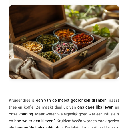
Kruidenthee is
een van de meest gedronken dranken
, naast
thee en koffie. Ze maakt deel uit van
ons dagelijks leven
en
onze
voeding.
Maar weten we eigenlijk goed wat een infusie is
en
hoe we er een kiezen?
Kruidentheeën worden vaak gezien
als
beproefde huismiddeltjes.
De juiste kruidenthee kiezen is