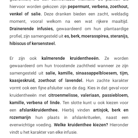
hiervoor worden gekozen zijn
pepermunt, verbena, zoethout,
venkel of salie.
Deze dranken bieden een zacht, weldadig
moment, vooral welkom na een wat rijkere maaltijd.
Drainerende infusies,
gewaardeerd om hun plantaardige
profiel, zijn samengesteld uit
es, berk, moerasspirea, steranijs,
hibiscus of kersensteel.
Er zijn ook
kalmerende kruidentheeën.
Ze worden
gewaardeerd om hun troostende zachtheid wanneer ze zijn
samengesteld uit
salie, kamille, sinaasappelbloesem, tijm,
kaasjeskruid, zoethout of lavendel.
Hun zachte karakter
vormt ook een fijne afsluiter van de dag. Kies in dat geval voor
kruidentheeën met
citroenmelisse, valeriaan, passiebloem,
kamille, verbena of linde.
Ten slotte kunt u ook kiezen voor
een
afslankkruidenthee.
Hierbij vinden
artisjok, berk en
rozemarijn
hun plaats in afslankrituelen, naast een
evenwichtige voeding.
Welke kruidenthee kiezen?
Hieronder
vindt u het karakter van elke infusie.