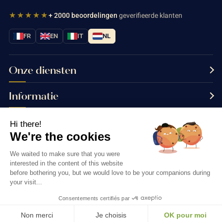
★★★★★
+ 2000 beoordelingen
geverifieerde klanten
FR
EN
IT
NL
Onze diensten
Informatie
Neem contact met ons op
Hi there!
We're the cookies
We waited to make sure that you were
interested in the content of this website
Thés & Traditions © 2026
before bothering you, but we would love to be your companions during
your visit...
Consentements certifiés par
Non merci
Je choisis
OK pour moi