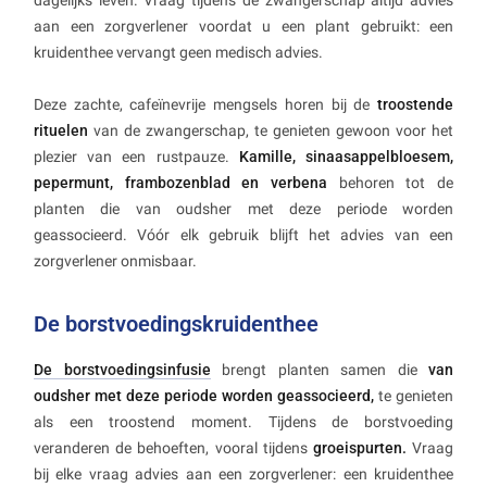
dagelijks leven. Vraag tijdens de zwangerschap altijd advies
aan een zorgverlener voordat u een plant gebruikt: een
kruidenthee vervangt geen medisch advies.
Deze zachte, cafeïnevrije mengsels horen bij de
troostende
rituelen
van de zwangerschap, te genieten gewoon voor het
plezier van een rustpauze.
Kamille, sinaasappelbloesem,
pepermunt, frambozenblad en verbena
behoren tot de
planten die van oudsher met deze periode worden
geassocieerd. Vóór elk gebruik blijft het advies van een
zorgverlener onmisbaar.
De borstvoedingskruidenthee
De borstvoedingsinfusie
brengt planten samen die
van
oudsher met deze periode worden geassocieerd,
te genieten
als een troostend moment. Tijdens de borstvoeding
veranderen de behoeften, vooral tijdens
groeispurten.
Vraag
bij elke vraag advies aan een zorgverlener: een kruidenthee