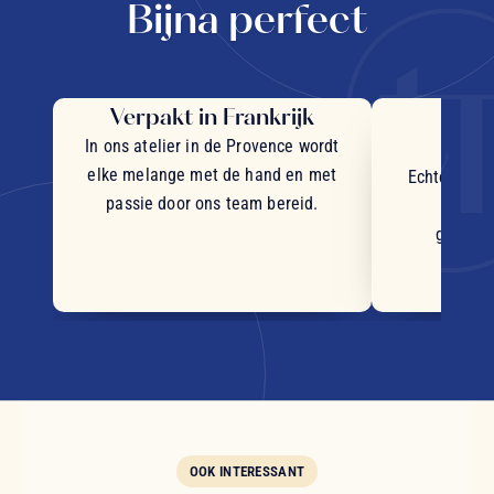
Bijna perfect
Verpakt in Frankrijk
Uit
in
In ons atelier in de Provence wordt
elke melange met de hand en met
Echte stukj
passie door ons team bereid.
plant
geselec
OOK INTERESSANT