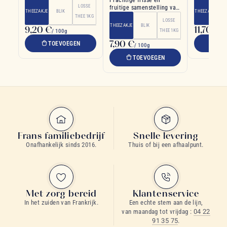
Prachtige frisse en
frambozen en
gewaagde k
LOSSE
fruitige samenstelling van
rozenblaadjes
THEEZAKJE
BLIK
THEEZAKJE
gember en citroen
THEE 1KG
LOSSE
THEEZAKJE
BLIK
9,20 €
11,70 €
/ 100g
THEE 1KG
/ 
7,90 €
TOEVOEGEN
TO
/ 100g
TOEVOEGEN
Frans familiebedrijf
Snelle levering
Onafhankelijk sinds 2016.
Thuis of bij een afhaalpunt.
Met zorg bereid
Klantenservice
In het zuiden van Frankrijk.
Een echte stem aan de lijn,
van maandag tot vrijdag :
04 22
91 35 75
.