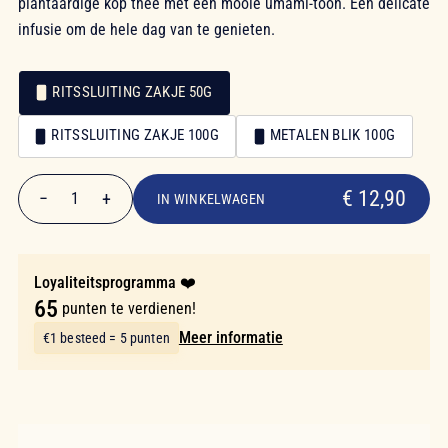
plantaardige kop thee met een mooie umami-toon. Een delicate
infusie om de hele dag van te genieten.
RITSSLUITING ZAKJE 50G
Verpakking
RITSSLUITING ZAKJE 100G
METALEN BLIK 100G
Verpakking
€ 12,90
€ 12,90
−
+
1
IN WINKELWAGEN
Aantal
Loyaliteitsprogramma ❤️
65
punten te verdienen!
Meer informatie
€1 besteed = 5 punten