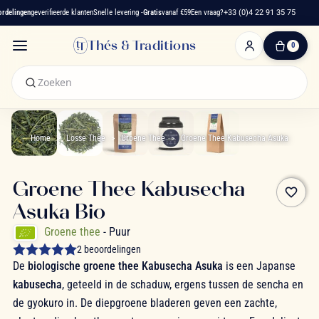
elingen
geverifieerde klanten
Snelle levering -
Gratis
vanaf €59
Een vraag?
+33 (0)4 22 91 35 75
Thés & Traditions
0
0
artikelen
-
€ 0,00
Winkelwagen
Home
Losse Thee
Groene Thee
Groene Thee Kabusecha Asuka
Groene Thee Kabusecha
favorite_border
Asuka Bio
Groene thee
- Puur
2 beoordelingen
De
biologische groene thee Kabusecha Asuka
is een Japanse
kabusecha
, geteeld in de schaduw, ergens tussen de sencha en
de gyokuro in. De diepgroene bladeren geven een zachte,