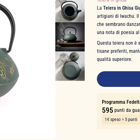
La
Teiera in Ghisa G
artigiani di Iwachu. 
che sembrano danzare
una nota di poesia al 
Questa teiera non è 
tisane preferiti, man
qualità superiore.
119,00 €
Programma Fedelt
595
punti da gu
1€ speso = 5 punti