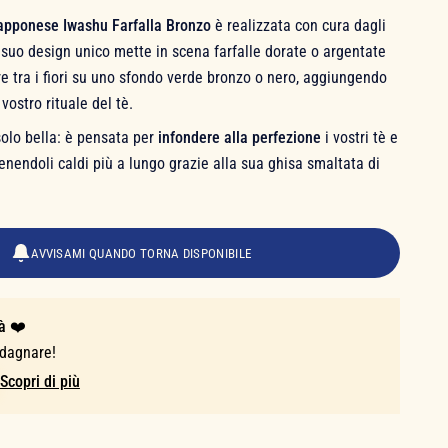
iapponese Iwashu Farfalla Bronzo
è realizzata con cura dagli
Il suo design unico mette in scena farfalle dorate o argentate
 tra i fiori su uno sfondo verde bronzo o nero, aggiungendo
vostro rituale del tè.
solo bella: è pensata per
infondere alla perfezione
i vostri tè e
tenendoli caldi più a lungo grazie alla sua ghisa smaltata di
AVVISAMI QUANDO TORNA DISPONIBILE
à ❤️
adagnare!
Scopri di più