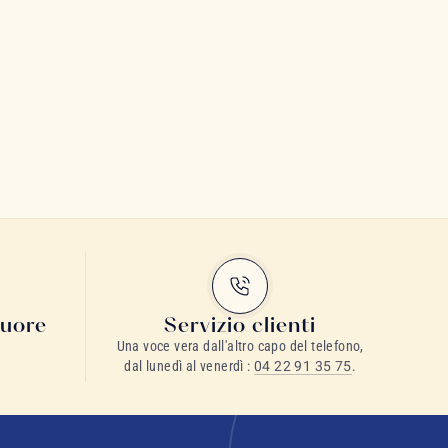
cuore
Servizio clienti
Una voce vera dall'altro capo del telefono,
dal lunedì al venerdì :
04 22 91 35 75
.