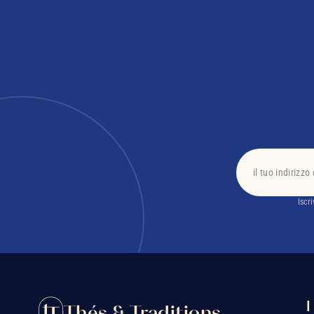
Iscr
I
Thés & Traditions