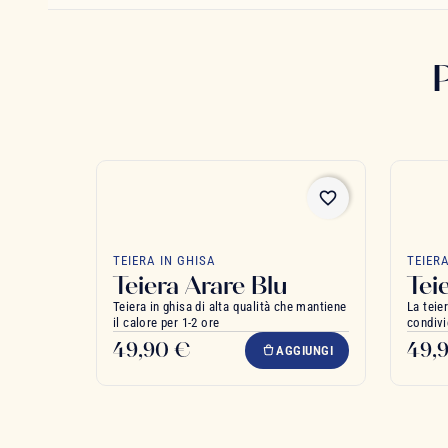
favorite_border
TEIERA IN GHISA
TEIER
Teiera Arare Blu
Tei
Teiera in ghisa di alta qualità che mantiene
La teie
il calore per 1-2 ore
condivi
49,90 €
49,
AGGIUNGI