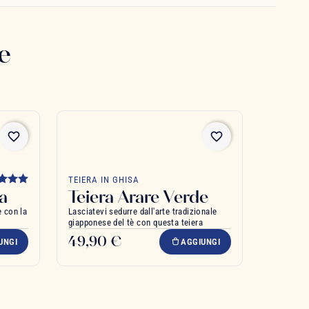
e
favorite_border
favorite_border
TEIERA IN GHISA
a
Teiera Arare Verde
è con la
Lasciatevi sedurre dall'arte tradizionale
giapponese del tè con questa teiera
49,90 €
UNGI
AGGIUNGI