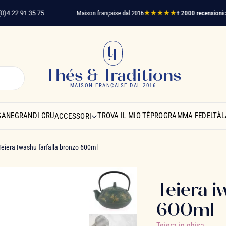
22 91 35 75
Maison française dal 2016
★★★★★
+ 2000 recensioni
clienti
Thés & Traditions
MAISON FRANÇAISE DAL 2016
SANE
GRANDI CRU
TROVA IL MIO TÈ
PROGRAMMA FEDELTÀ
L
ACCESSORI
Teiera Iwashu farfalla bronzo 600ml
Teiera i
600ml
Teiera in ghisa