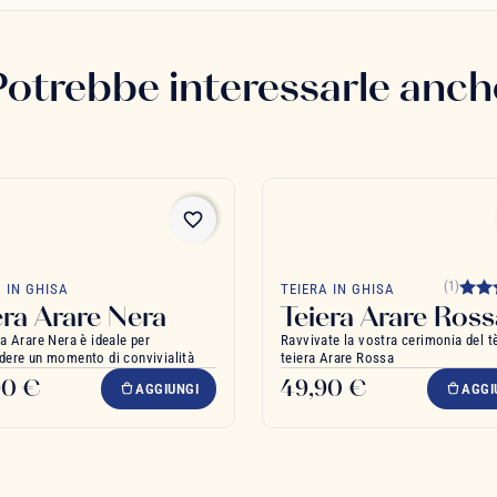
Potrebbe interessarle anch
favorite_border
(1)
A IN GHISA
TEIERA IN GHISA
era Arare Nera
Teiera Arare Ross
ra Arare Nera è ideale per
Ravvivate la vostra cerimonia del t
dere un momento di convivialità
teiera Arare Rossa
90 €
49,90 €
AGGIUNGI
AGGI