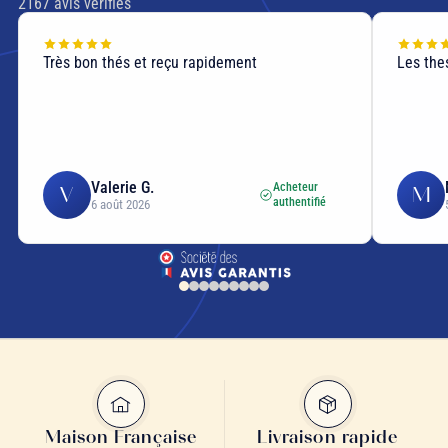
2167
avis vérifiés
Très bon thés et reçu rapidement
Les thes
Valerie G.
Acheteur
V
M
authentifié
6 août 2026
Maison Française
Livraison rapide