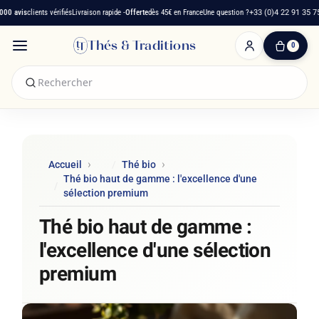
0 avis
clients vérifiés
Livraison rapide -
Offerte
dès 45€ en France
Une question ?
+33 (0)4 22 91 35 75
Thés & Traditions
0
0
produit(s)
-
0,00 €
Mon
panier
Accueil
Thé bio
Thé bio haut de gamme : l'excellence d'une
sélection premium
Thé bio haut de gamme :
l'excellence d'une sélection
premium